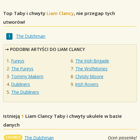
Top Taby i chwyty
Liam Clancy
, nie przegap tych
utworów!
The Dutchman
PODOBNI ARTYŚCI DO LIAM CLANCY
Fureys
The Irish Brigade
The Fureys
The Wolfetones
Tommy Makem
Christy Moore
Dubliners
Irish Rovers
The Dubliners
Istnieją
1
Liam Clancy
Taby i chwyty ukulele w bazie
danych
CHORDS
The Dutchman
Oceń piosenkę!