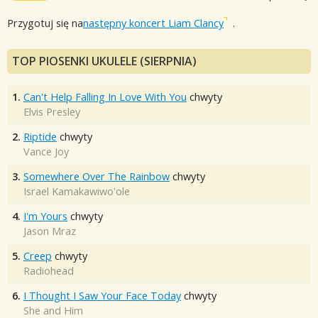
Przygotuj się na
następny koncert Liam Clancy
.
TOP PIOSENKI UKULELE (SIERPNIA)
1.
Can't Help Falling In Love With You
chwyty
Elvis Presley
2.
Riptide
chwyty
Vance Joy
3.
Somewhere Over The Rainbow
chwyty
Israel Kamakawiwo'ole
4.
I'm Yours
chwyty
Jason Mraz
5.
Creep
chwyty
Radiohead
6.
I Thought I Saw Your Face Today
chwyty
She and Him