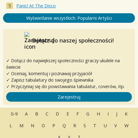
Panic! At The Disco
Wyświetlanie wszystkich: Popularni Artyści
Dołącz do naszej społeczności!
✓ Dołącz do największej społeczności graczy ukulele na
świecie
✓ Oceniaj, komentuj i poznawaj przyjaciół
✓ Zapisz tabulatury do swojego śpiewnika
✓ Przyczyniaj się do powstawania tabulatur, coverów, itp.
Zarejestruj
0-9
A
B
C
D
E
F
G
H
I
J
K
L
M
N
O
P
Q
R
S
T
U
V
W
X
Y
Z