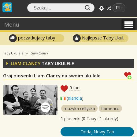
Pl
Menu
poczatkujacy taby
Najlepsze Taby Ukulele
Taby Ukulele
Liam Clancy
LIAM CLANCY
TABY UKULELE
Graj piosenki Liam Clancy na swoim ukulele
0
fani
(
Irlandia
)
muzyka celtycka
flamenco
1
piosenki (0 Taby i 1 akordy)
Dodaj Nowy Tab