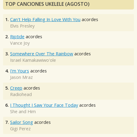
TOP CANCIONES UKELELE (AGOSTO)
1.
Can't Help Falling In Love With You
acordes
Elvis Presley
2.
Riptide
acordes
Vance Joy
3.
Somewhere Over The Rainbow
acordes
Israel Kamakawiwo'ole
4.
I'm Yours
acordes
Jason Mraz
5.
Creep
acordes
Radiohead
6.
I Thought I Saw Your Face Today
acordes
She and Him
7.
Sailor Song
acordes
Gigi Perez