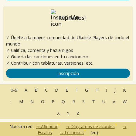
Reúnanos!
✓ Únete a la mayor comunidad de Ukulele Players de todo el
mundo
✓ Califica, comenta y haz amigos
✓ Guarda las canciones en tu cancionero
✓ Contribuir con tablaturas, versiones, etc.
Inscripción
0-9
A
B
C
D
E
F
G
H
I
J
K
L
M
N
O
P
Q
R
S
T
U
V
W
X
Y
Z
Nuestra red:
Afinador
Diagramas de acordes
Escalas
Lecciones
(en)