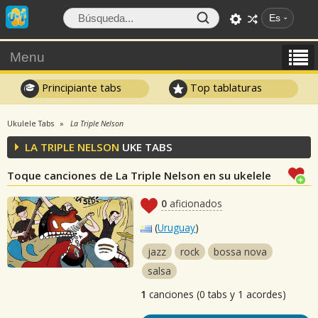
Es
Menu
Principiante tabs
Top tablaturas
Ukulele Tabs
La Triple Nelson
LA TRIPLE NELSON
UKE TABS
Toque canciones de La Triple Nelson en su ukelele
0
aficionados
(
Uruguay
)
jazz
rock
bossa nova
salsa
1
canciones (0 tabs y 1 acordes)