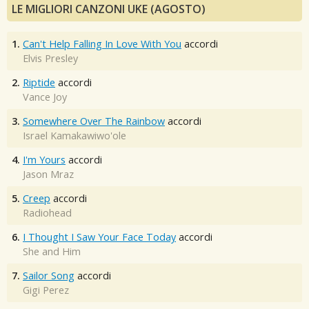
LE MIGLIORI CANZONI UKE (AGOSTO)
1.
Can't Help Falling In Love With You
accordi
Elvis Presley
2.
Riptide
accordi
Vance Joy
3.
Somewhere Over The Rainbow
accordi
Israel Kamakawiwo'ole
4.
I'm Yours
accordi
Jason Mraz
5.
Creep
accordi
Radiohead
6.
I Thought I Saw Your Face Today
accordi
She and Him
7.
Sailor Song
accordi
Gigi Perez