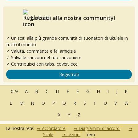
Unisciti alla nostra community!
✓ Unisciti alla più grande comunità di suonatori di ukulele in
tutto il mondo
✓ Valuta, commenta e fai amicizia
✓ Salva le canzoni nel tuo canzoniere
✓ Contribuisci con tabs, cover, ecc.
Registrati
0-9
A
B
C
D
E
F
G
H
I
J
K
L
M
N
O
P
Q
R
S
T
U
V
W
X
Y
Z
La nostra rete:
Accordatore
Diagrammi di accordi
Scale
Lezioni
(en)