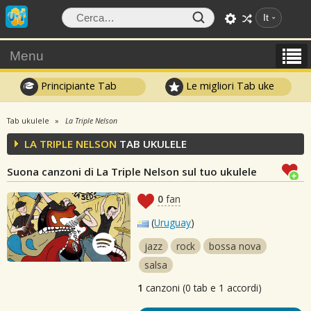
It
Menu
Principiante Tab
Le migliori Tab uke
Tab ukulele
La Triple Nelson
LA TRIPLE NELSON
TAB UKULELE
Suona canzoni di La Triple Nelson sul tuo ukulele
0
fan
(
Uruguay
)
jazz
rock
bossa nova
salsa
1
canzoni (0 tab e 1 accordi)