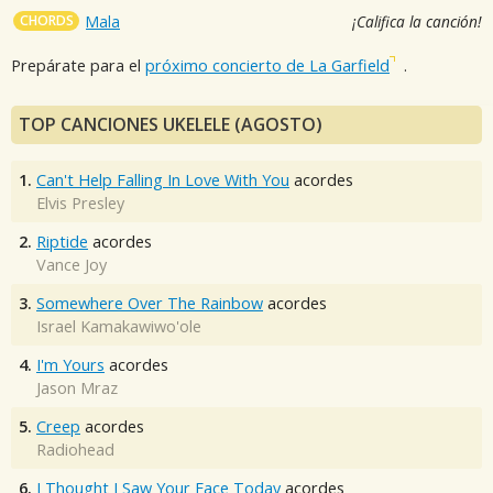
CHORDS
Mala
¡Califica la canción!
Prepárate para el
próximo concierto de La Garfield
.
TOP CANCIONES UKELELE (AGOSTO)
1.
Can't Help Falling In Love With You
acordes
Elvis Presley
2.
Riptide
acordes
Vance Joy
3.
Somewhere Over The Rainbow
acordes
Israel Kamakawiwo'ole
4.
I'm Yours
acordes
Jason Mraz
5.
Creep
acordes
Radiohead
6.
I Thought I Saw Your Face Today
acordes