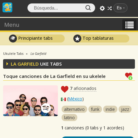
Es
Menu
Principiante tabs
Top tablaturas
Ukulele Tabs
La Garfield
LA GARFIELD
UKE TABS
Toque canciones de La Garfield en su ukelele
7
aficionados
(
México
)
alternativo
funk
indie
jazz
latino
1
canciones (0 tabs y 1 acordes)