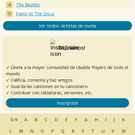
The Beatles
Panic! At The Disco
Ver todos: Artistas de moda
Reúnanos!
✓ Únete a la mayor comunidad de Ukulele Players de todo el
mundo
✓ Califica, comenta y haz amigos
✓ Guarda las canciones en tu cancionero
✓ Contribuir con tablaturas, versiones, etc.
Inscripción
0-9
A
B
C
D
E
F
G
H
I
J
K
L
M
N
O
P
Q
R
S
T
U
V
W