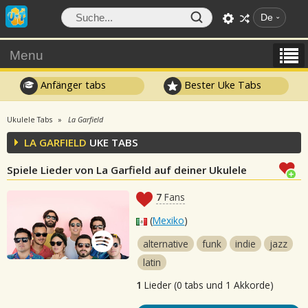
De
Menu
Anfänger tabs
Bester Uke Tabs
Ukulele Tabs
La Garfield
LA GARFIELD
UKE TABS
Spiele Lieder von La Garfield auf deiner Ukulele
7
Fans
(
Mexiko
)
alternative
funk
indie
jazz
latin
1
Lieder (0 tabs und 1 Akkorde)