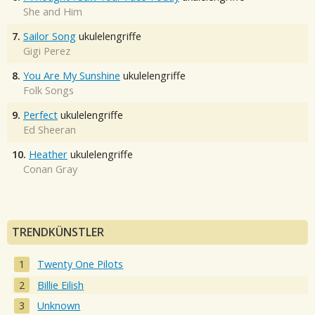
She and Him
7.
Sailor Song
ukulelengriffe
Gigi Perez
8.
You Are My Sunshine
ukulelengriffe
Folk Songs
9.
Perfect
ukulelengriffe
Ed Sheeran
10.
Heather
ukulelengriffe
Conan Gray
TRENDKÜNSTLER
Twenty One Pilots
Billie Eilish
Unknown