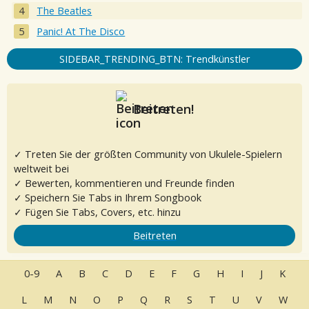
The Beatles
Panic! At The Disco
SIDEBAR_TRENDING_BTN: Trendkünstler
Beitreten!
✓ Treten Sie der größten Community von Ukulele-Spielern
weltweit bei
✓ Bewerten, kommentieren und Freunde finden
✓ Speichern Sie Tabs in Ihrem Songbook
✓ Fügen Sie Tabs, Covers, etc. hinzu
Beitreten
0-9
A
B
C
D
E
F
G
H
I
J
K
L
M
N
O
P
Q
R
S
T
U
V
W