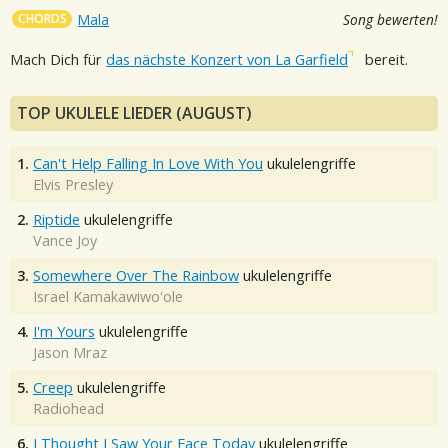
CHORDS
Mala
Song bewerten!
Mach Dich für
das nächste Konzert von La Garfield
bereit.
TOP UKULELE LIEDER (AUGUST)
1.
Can't Help Falling In Love With You
ukulelengriffe
Elvis Presley
2.
Riptide
ukulelengriffe
Vance Joy
3.
Somewhere Over The Rainbow
ukulelengriffe
Israel Kamakawiwo'ole
4.
I'm Yours
ukulelengriffe
Jason Mraz
5.
Creep
ukulelengriffe
Radiohead
6.
I Thought I Saw Your Face Today
ukulelengriffe