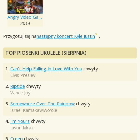
Angry Video Game Nerd: The Movie
2014
Przygotuj się na
następny koncert Kyle Justin
.
TOP PIOSENKI UKULELE (SIERPNIA)
1.
Can't Help Falling In Love With You
chwyty
Elvis Presley
2.
Riptide
chwyty
Vance Joy
3.
Somewhere Over The Rainbow
chwyty
Israel Kamakawiwo'ole
4.
I'm Yours
chwyty
Jason Mraz
5.
Creep
chwyty