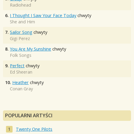
Radiohead
6.
I Thought I Saw Your Face Today
chwyty
She and Him
7.
Sailor Song
chwyty
Gigi Perez
8.
You Are My Sunshine
chwyty
Folk Songs
9.
Perfect
chwyty
Ed Sheeran
10.
Heather
chwyty
Conan Gray
POPULARNI ARTYŚCI
Twenty One Pilots