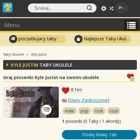
Pl
Menu
poczatkujacy taby
Najlepsze Taby Ukulele
Taby Ukulele
Kyle Justin
KYLE JUSTIN
TABY UKULELE
Graj piosenki Kyle Justin na swoim ukulele
0
fani
(
Stany Zjednoczone
)
indie
pop
rock
soul
1
piosenki (0 Taby i 1 akordy)
Dodaj Nowy Tab