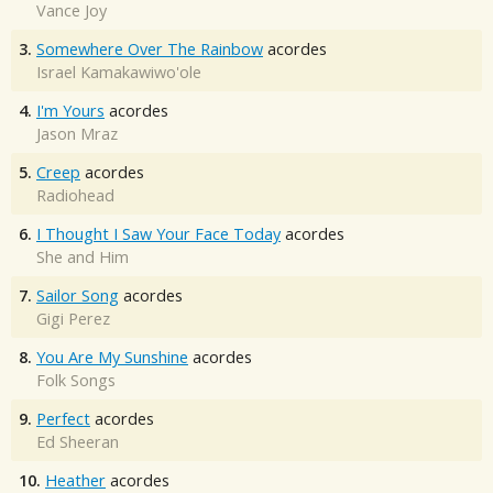
Vance Joy
3.
Somewhere Over The Rainbow
acordes
Israel Kamakawiwo'ole
4.
I'm Yours
acordes
Jason Mraz
5.
Creep
acordes
Radiohead
6.
I Thought I Saw Your Face Today
acordes
She and Him
7.
Sailor Song
acordes
Gigi Perez
8.
You Are My Sunshine
acordes
Folk Songs
9.
Perfect
acordes
Ed Sheeran
10.
Heather
acordes