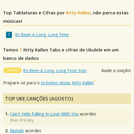
Top Tablaturas e Cifras por
Kitty Kallen
, não perca estas
músicas!
It’s Been A Long, Long Time
Temos
1
Kitty Kallen
Tabs e cifras de Ukulele em um
banco de dados
CHORDS
It’s Been A Long, Long Time Solo
Avalie a canção!
Prepare-se para o
próximo show: Kitty Kallen
.
TOP UKE CANÇÕES (AGOSTO)
1.
Can't Help Falling In Love With You
acordes
Elvis Presley
2.
Riptide
acordes