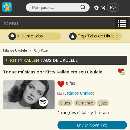
Pt
Menu
Iniciante tabs
Top Tabs de Ukulele
Tabs de Ukulele
Kitty Kallen
KITTY KALLEN
TABS DE UKULELE
Toque músicas por Kitty Kallen em seu ukulele
0
fãs
(
Estados Unidos
)
blues
flamenco
jazz
1
canções (0 tabs y 1 cifras)
Enviar Nova Tab