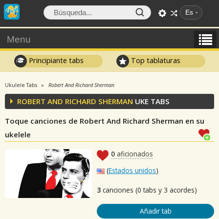
Es
Menu
Principiante tabs
Top tablaturas
Ukulele Tabs
Robert And Richard Sherman
ROBERT AND RICHARD SHERMAN
UKE TABS
Toque canciones de Robert And Richard Sherman en su
ukelele
0
aficionados
(
Estados unidos
)
3
canciones (0 tabs y 3 acordes)
Añadir tab