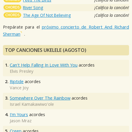
CHORDS
River Song
¡Califica la canción!
CHORDS
The Age Of Not Believing
¡Califica la canción!
Prepárate para el
próximo concierto de Robert And Richard
Sherman
.
TOP CANCIONES UKELELE (AGOSTO)
1.
Can't Help Falling In Love With You
acordes
Elvis Presley
2.
Riptide
acordes
Vance Joy
3.
Somewhere Over The Rainbow
acordes
Israel Kamakawiwo'ole
4.
I'm Yours
acordes
Jason Mraz
5.
Creep
acordes