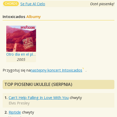
CHORDS
Se Fue Al Cielo
Oceń piosenkę!
Intoxicados
Albumy
Otro día en el planeta tierra
2005
Przygotuj się na
następny koncert Intoxicados
.
TOP PIOSENKI UKULELE (SIERPNIA)
1.
Can't Help Falling In Love With You
chwyty
Elvis Presley
2.
Riptide
chwyty