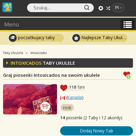
Pl
Menu
poczatkujacy taby
Najlepsze Taby Ukulele
Taby Ukulele
Intoxicados
INTOXICADOS
TABY UKULELE
Graj piosenki Intoxicados na swoim ukulele
118
fani
(
Kanada
)
rock
14
piosenki (2 Taby i 12 akordy)
Dodaj Nowy Tab