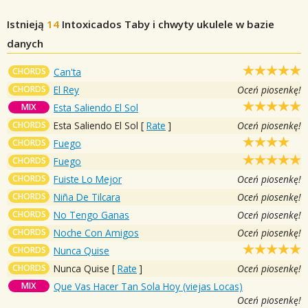
Istnieją
14
Intoxicados
Taby i chwyty ukulele w bazie
danych
CHORDS
Can'ta
CHORDS
El Rey
Oceń piosenkę!
MIX
Esta Saliendo El Sol
CHORDS
Esta Saliendo El Sol
[
Rate
]
Oceń piosenkę!
CHORDS
Fuego
CHORDS
Fuego
CHORDS
Fuiste Lo Mejor
Oceń piosenkę!
CHORDS
Niña De Tilcara
Oceń piosenkę!
CHORDS
No Tengo Ganas
Oceń piosenkę!
CHORDS
Noche Con Amigos
Oceń piosenkę!
CHORDS
Nunca Quise
CHORDS
Nunca Quise
[
Rate
]
Oceń piosenkę!
MIX
Que Vas Hacer Tan Sola Hoy (viejas Locas)
Oceń piosenkę!