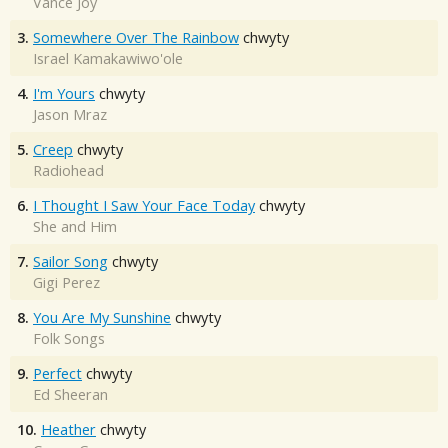
Vance Joy
3.
Somewhere Over The Rainbow
chwyty
Israel Kamakawiwo'ole
4.
I'm Yours
chwyty
Jason Mraz
5.
Creep
chwyty
Radiohead
6.
I Thought I Saw Your Face Today
chwyty
She and Him
7.
Sailor Song
chwyty
Gigi Perez
8.
You Are My Sunshine
chwyty
Folk Songs
9.
Perfect
chwyty
Ed Sheeran
10.
Heather
chwyty