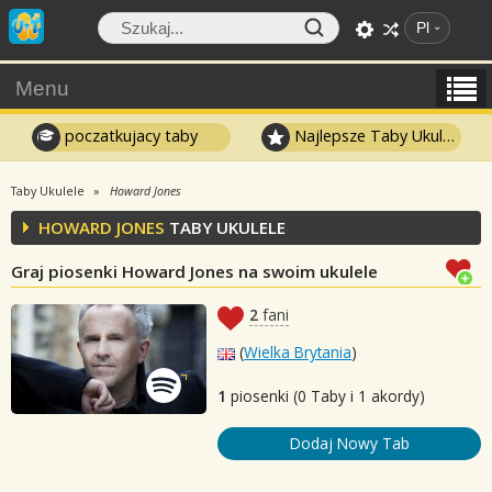
Pl
Menu
poczatkujacy taby
Najlepsze Taby Ukulele
Taby Ukulele
Howard Jones
HOWARD JONES
TABY UKULELE
Graj piosenki Howard Jones na swoim ukulele
2
fani
(
Wielka Brytania
)
1
piosenki (0 Taby i 1 akordy)
Dodaj Nowy Tab