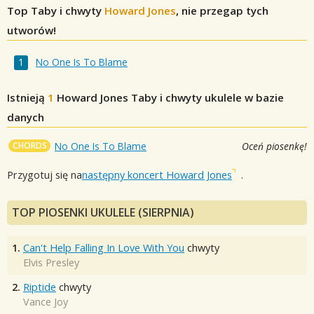
Top Taby i chwyty
Howard Jones
, nie przegap tych
utworów!
No One Is To Blame
Istnieją
1
Howard Jones
Taby i chwyty ukulele w bazie
danych
CHORDS
No One Is To Blame
Oceń piosenkę!
Przygotuj się na
następny koncert Howard Jones
.
TOP PIOSENKI UKULELE (SIERPNIA)
1.
Can't Help Falling In Love With You
chwyty
Elvis Presley
2.
Riptide
chwyty
Vance Joy