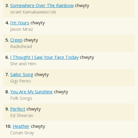
3.
Somewhere Over The Rainbow
chwyty
Israel Kamakawiwo'ole
4.
I'm Yours
chwyty
Jason Mraz
5.
Creep
chwyty
Radiohead
6.
I Thought I Saw Your Face Today
chwyty
She and Him
7.
Sailor Song
chwyty
Gigi Perez
8.
You Are My Sunshine
chwyty
Folk Songs
9.
Perfect
chwyty
Ed Sheeran
10.
Heather
chwyty
Conan Gray