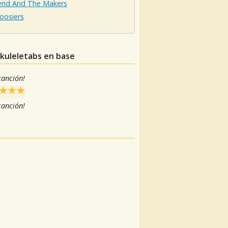
end And The Makers
oosiers
ukuleletabs en base
 canción!
 canción!