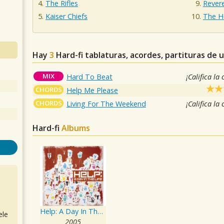
The Rifles
Rever
Kaiser Chiefs
The H
Hay
3
Hard-fi
tablaturas, acordes, partituras de 
MIX
Hard To Beat
¡Califica la
CHORDS
Help Me Please
CHORDS
Living For The Weekend
¡Califica la
Hard-fi
Albums
Help: A Day In The Life
ele
2005