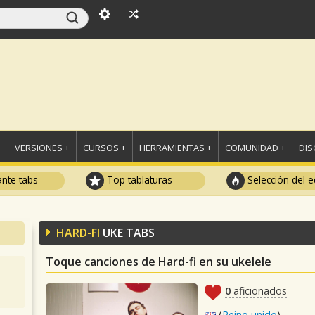
+
VERSIONES +
CURSOS +
HERRAMIENTAS +
COMUNIDAD +
DI
ante tabs
Top tablaturas
Selección del e
HARD-FI
UKE TABS
Toque canciones de Hard-fi en su ukelele
0
aficionados
(
Reino unido
)