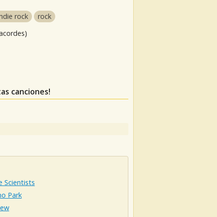
indie rock
rock
 acordes)
tas canciones!
 Scientists
o Park
iew