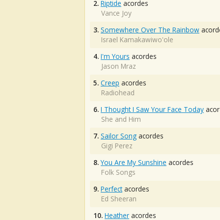
2.
Riptide
acordes
Vance Joy
3.
Somewhere Over The Rainbow
acord
Israel Kamakawiwo'ole
4.
I'm Yours
acordes
Jason Mraz
5.
Creep
acordes
Radiohead
6.
I Thought I Saw Your Face Today
acor
She and Him
7.
Sailor Song
acordes
Gigi Perez
8.
You Are My Sunshine
acordes
Folk Songs
9.
Perfect
acordes
Ed Sheeran
10.
Heather
acordes