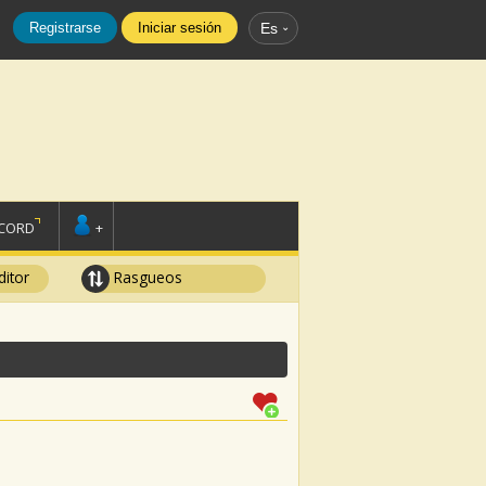
Registrarse
Iniciar sesión
Es
SCORD
+
ditor
Rasgueos