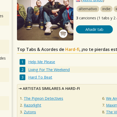
alternativo
indie
es
3
canciones (1 tabs y 2
Añadir tab
Top Tabs & Acordes de
Hard-fi
, ¡no te pierdas es
des
Help Me Please
Living For The Weekend
Hard To Beat
ARTISTAS SIMILARES A HARD-FI
The Pigeon Detectives
We Are
Razorlight
Maxim
Zutons
The V