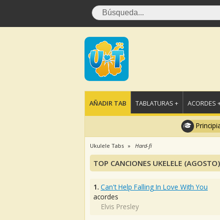
AÑADIR TAB
TABLATURAS +
ACORDES 
Principi
Ukulele Tabs
Hard-fi
TOP CANCIONES UKELELE (AGOSTO)
1.
Can't Help Falling In Love With You
acordes
Elvis Presley