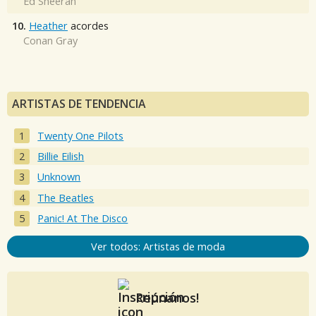
Ed Sheeran
10.
Heather
acordes
Conan Gray
ARTISTAS DE TENDENCIA
Twenty One Pilots
Billie Eilish
Unknown
The Beatles
Panic! At The Disco
Ver todos: Artistas de moda
Reúnanos!