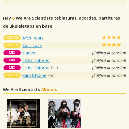
Hay
6
We Are Scientists
tablaturas, acordes, partituras
de ukuleletabs en base
CHORDS
After Hours
CHORDS
Can't Lose
MIX
Inaction
¡Califica la canción!
MIX
Lethal Enforcer
¡Califica la canción!
MIX
Lethal Enforcer
Part
¡Califica la canción!
CHORDS
Ram It Home
Part
¡Califica la canción!
We Are Scientists
Albums