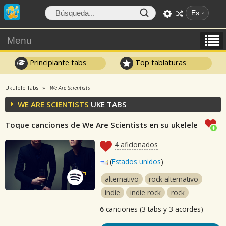
Es
Menu
Principiante tabs
Top tablaturas
Ukulele Tabs
We Are Scientists
WE ARE SCIENTISTS
UKE TABS
Toque canciones de We Are Scientists en su ukelele
4
aficionados
(
Estados unidos
)
alternativo
rock alternativo
indie
indie rock
rock
6
canciones (3 tabs y 3 acordes)