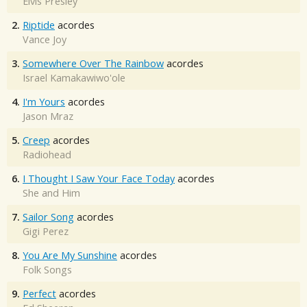
Elvis Presley
2.
Riptide
acordes
Vance Joy
3.
Somewhere Over The Rainbow
acordes
Israel Kamakawiwo'ole
4.
I'm Yours
acordes
Jason Mraz
5.
Creep
acordes
Radiohead
6.
I Thought I Saw Your Face Today
acordes
She and Him
7.
Sailor Song
acordes
Gigi Perez
8.
You Are My Sunshine
acordes
Folk Songs
9.
Perfect
acordes