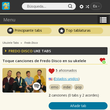
Es
Menu
Principiante tabs
Top tablaturas
Ukulele Tabs
Fredo Disco
FREDO DISCO
UKE TABS
Toque canciones de Fredo Disco en su ukelele
5
aficionados
(
Estados unidos
)
emo
indie
pop
2
canciones (0 tabs y 2 acordes)
Añadir tab