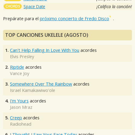
CHORDS
Space Date
¡Califica la canción!
Prepárate para el
próximo concierto de Fredo Disco
.
TOP CANCIONES UKELELE (AGOSTO)
1.
Can't Help Falling In Love With You
acordes
Elvis Presley
2.
Riptide
acordes
Vance Joy
3.
Somewhere Over The Rainbow
acordes
Israel Kamakawiwo'ole
4.
I'm Yours
acordes
Jason Mraz
5.
Creep
acordes
Radiohead
6.
I Thought I Saw Your Face Today
acordes