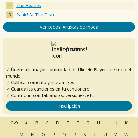
The Beatles
Panic! At The Disco
Ver todos: Artistas de moda
Reúnanos!
✓ Únete a la mayor comunidad de Ukulele Players de todo el
mundo
✓ Califica, comenta y haz amigos
✓ Guarda las canciones en tu cancionero
✓ Contribuir con tablaturas, versiones, etc.
Inscripción
0-9
A
B
C
D
E
F
G
H
I
J
K
L
M
N
O
P
Q
R
S
T
U
V
W