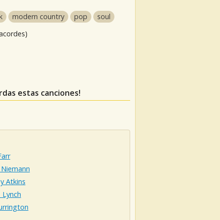
k
modern country
pop
soul
 acordes)
erdas estas canciones!
Farr
d Niemann
y Atkins
n Lynch
Currington