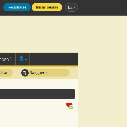
Registrarse
Iniciar sesión
Es
SCORD
+
ditor
Rasgueos