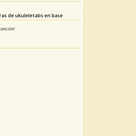
uras de ukuleletabs en base
 canción!