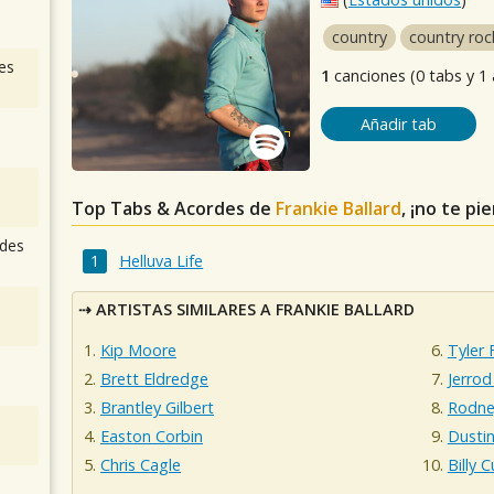
country
country roc
es
1
canciones (0 tabs y 1
Añadir tab
Top Tabs & Acordes de
Frankie Ballard
, ¡no te pi
des
Helluva Life
ARTISTAS SIMILARES A FRANKIE BALLARD
Kip Moore
Tyler 
Brett Eldredge
Jerro
Brantley Gilbert
Rodne
Easton Corbin
Dusti
Chris Cagle
Billy 