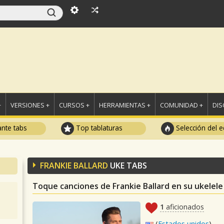
+
VERSIONES +
CURSOS +
HERRAMIENTAS +
COMUNIDAD +
DI
ante tabs
Top tablaturas
Selección del e
FRANKIE BALLARD
UKE TABS
Toque canciones de Frankie Ballard en su ukelele
1
aficionados
(
Estados unidos
)