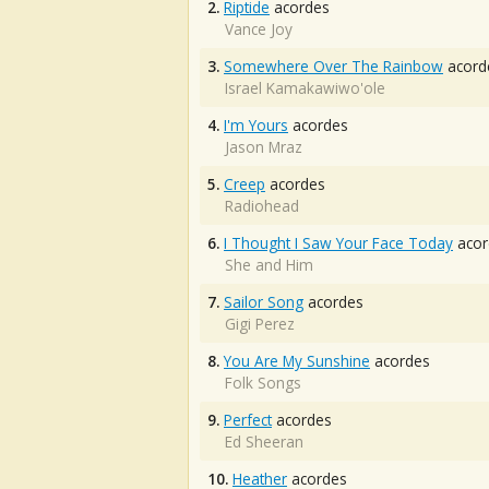
2.
Riptide
acordes
Vance Joy
3.
Somewhere Over The Rainbow
acord
Israel Kamakawiwo'ole
4.
I'm Yours
acordes
Jason Mraz
5.
Creep
acordes
Radiohead
6.
I Thought I Saw Your Face Today
acor
She and Him
7.
Sailor Song
acordes
Gigi Perez
8.
You Are My Sunshine
acordes
Folk Songs
9.
Perfect
acordes
Ed Sheeran
10.
Heather
acordes