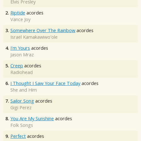
Elvis Presley
2.
Riptide
acordes
Vance Joy
3.
Somewhere Over The Rainbow
acordes
Israel Kamakawiwo'ole
4.
I'm Yours
acordes
Jason Mraz
5.
Creep
acordes
Radiohead
6.
I Thought I Saw Your Face Today
acordes
She and Him
7.
Sailor Song
acordes
Gigi Perez
8.
You Are My Sunshine
acordes
Folk Songs
9.
Perfect
acordes