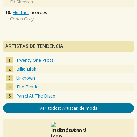
Ed Sheeran
10.
Heather
acordes
Conan Gray
ARTISTAS DE TENDENCIA
Twenty One Pilots
Billie Eilish
Unknown
The Beatles
Panic! At The Disco
Ver todos: Artistas de moda
Reúnanos!