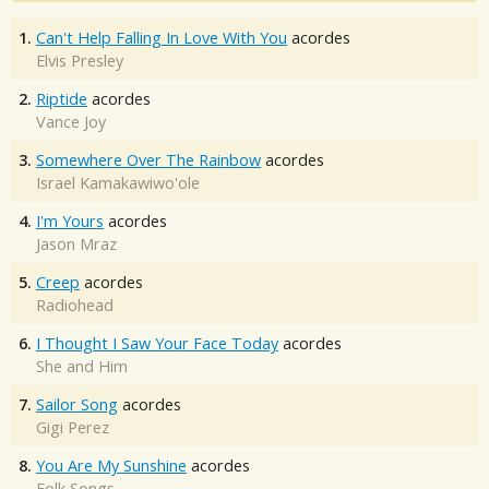
1.
Can't Help Falling In Love With You
acordes
Elvis Presley
2.
Riptide
acordes
Vance Joy
3.
Somewhere Over The Rainbow
acordes
Israel Kamakawiwo'ole
4.
I'm Yours
acordes
Jason Mraz
5.
Creep
acordes
Radiohead
6.
I Thought I Saw Your Face Today
acordes
She and Him
7.
Sailor Song
acordes
Gigi Perez
8.
You Are My Sunshine
acordes
Folk Songs