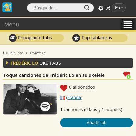
Es
Menu
Principiante tabs
Top tablaturas
Ukulele Tabs
Frédéric Lo
FRÉDÉRIC LO
UKE TABS
Toque canciones de Frédéric Lo en su ukelele
0
aficionados
(
Francia
)
1
canciones (0 tabs y 1 acordes)
Añadir tab