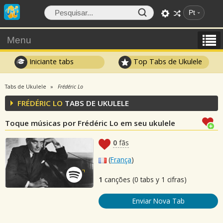
Pt
Menu
Iniciante tabs
Top Tabs de Ukulele
Tabs de Ukulele
Frédéric Lo
FRÉDÉRIC LO
TABS DE UKULELE
Toque músicas por Frédéric Lo em seu ukulele
0
fãs
(
França
)
1
canções (0 tabs y 1 cifras)
Enviar Nova Tab