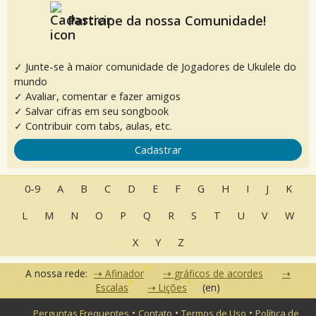
Participe da nossa Comunidade!
✓ Junte-se à maior comunidade de Jogadores de Ukulele do
mundo
✓ Avaliar, comentar e fazer amigos
✓ Salvar cifras em seu songbook
✓ Contribuir com tabs, aulas, etc.
Cadastrar
0-9
A
B
C
D
E
F
G
H
I
J
K
L
M
N
O
P
Q
R
S
T
U
V
W
X
Y
Z
A nossa rede:
Afinador
gráficos de acordes
Escalas
Lições
(en)
•
•
•
Perguntas Frequentes
Contato
Termos de Uso
Política de