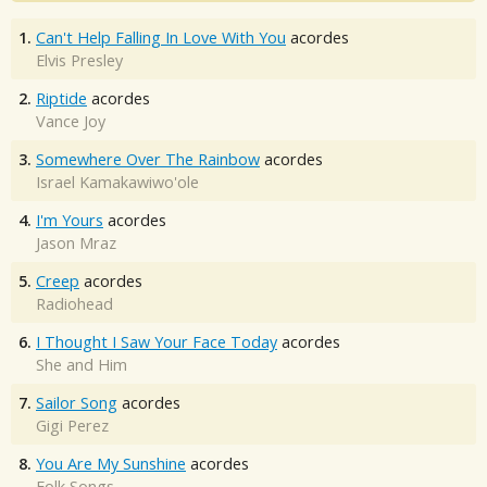
1.
Can't Help Falling In Love With You
acordes
Elvis Presley
2.
Riptide
acordes
Vance Joy
3.
Somewhere Over The Rainbow
acordes
Israel Kamakawiwo'ole
4.
I'm Yours
acordes
Jason Mraz
5.
Creep
acordes
Radiohead
6.
I Thought I Saw Your Face Today
acordes
She and Him
7.
Sailor Song
acordes
Gigi Perez
8.
You Are My Sunshine
acordes
Folk Songs