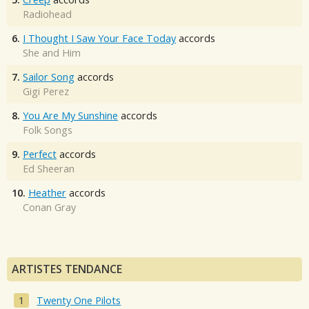
Radiohead
6.
I Thought I Saw Your Face Today
accords
She and Him
7.
Sailor Song
accords
Gigi Perez
8.
You Are My Sunshine
accords
Folk Songs
9.
Perfect
accords
Ed Sheeran
10.
Heather
accords
Conan Gray
ARTISTES TENDANCE
Twenty One Pilots