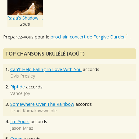
Razia's Shadow: A Musical
2008
Préparez-vous pour le
prochain concert de Forgive Durden
.
TOP CHANSONS UKULÉLÉ (AOÛT)
1.
Can't Help Falling In Love With You
accords
Elvis Presley
2.
Riptide
accords
Vance Joy
3.
Somewhere Over The Rainbow
accords
Israel Kamakawiwo'ole
4.
I'm Yours
accords
Jason Mraz
5.
Creep
accords