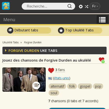
Fr
Menu
Débutant tabs
Top Ukulélé Tabs
Ukulélé Tabs
Forgive Durden
FORGIVE DURDEN
UKE TABS
Jouez des chansons de Forgive Durden au ukulélé
3
fans
(
états-unis
)
alternatif
folk
gospel
pop
soul
7
chansons (0 tabs et 7 accords)