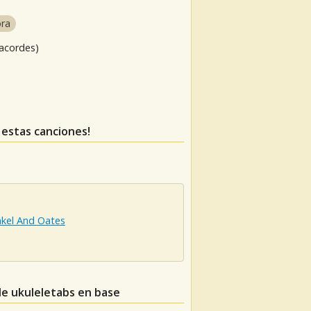
ra
 acordes)
s estas canciones!
nkel And Oates
de ukuleletabs en base