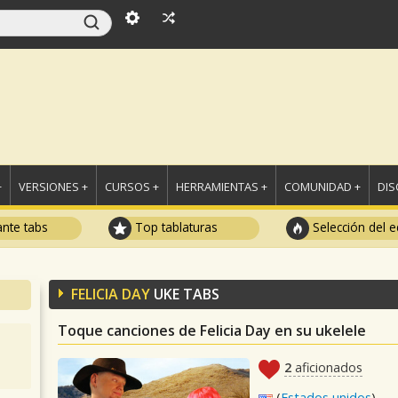
+
VERSIONES +
CURSOS +
HERRAMIENTAS +
COMUNIDAD +
DI
ante tabs
Top tablaturas
Selección del e
FELICIA DAY
UKE TABS
Toque canciones de Felicia Day en su ukelele
2
aficionados
(
Estados unidos
)