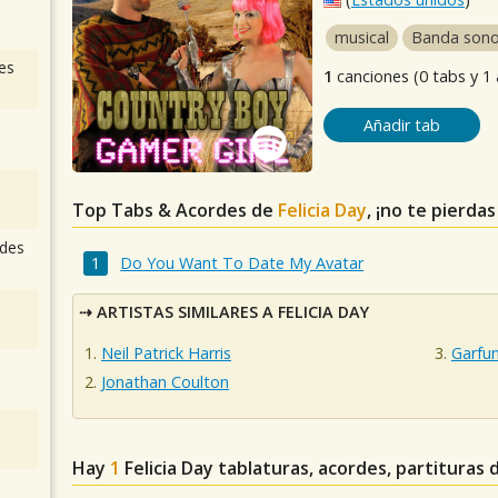
musical
Banda sono
es
1
canciones (0 tabs y 1
Añadir tab
Top Tabs & Acordes de
Felicia Day
, ¡no te pierda
des
Do You Want To Date My Avatar
ARTISTAS SIMILARES A FELICIA DAY
Neil Patrick Harris
Garfu
Jonathan Coulton
Hay
1
Felicia Day
tablaturas, acordes, partituras 