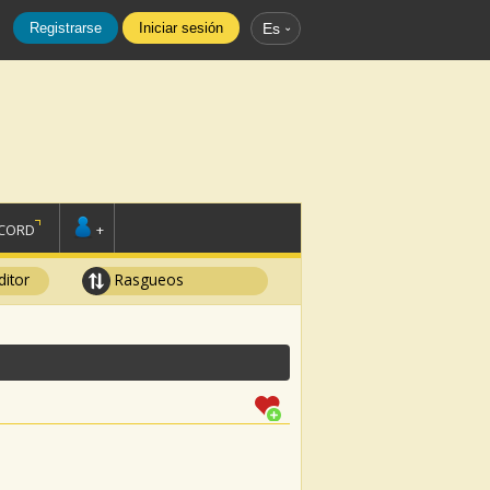
Registrarse
Iniciar sesión
Es
SCORD
+
ditor
Rasgueos