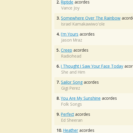
2.
Riptide
acordes
Vance Joy
3.
Somewhere Over The Rainbow
acord
Israel Kamakawiwo'ole
4.
I'm Yours
acordes
Jason Mraz
5.
Creep
acordes
Radiohead
6.
I Thought I Saw Your Face Today
acor
She and Him
7.
Sailor Song
acordes
Gigi Perez
8.
You Are My Sunshine
acordes
Folk Songs
9.
Perfect
acordes
Ed Sheeran
10.
Heather
acordes