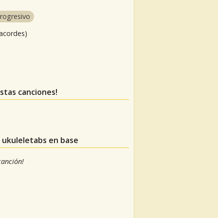
rogresivo
 acordes)
estas canciones!
e ukuleletabs en base
 canción!