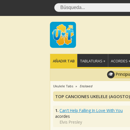
AÑADIR TAB
TABLATURAS +
ACORDES 
Principi
Ukulele Tabs
Enslaved
TOP CANCIONES UKELELE (AGOSTO)
1.
Can't Help Falling In Love With You
acordes
Elvis Presley