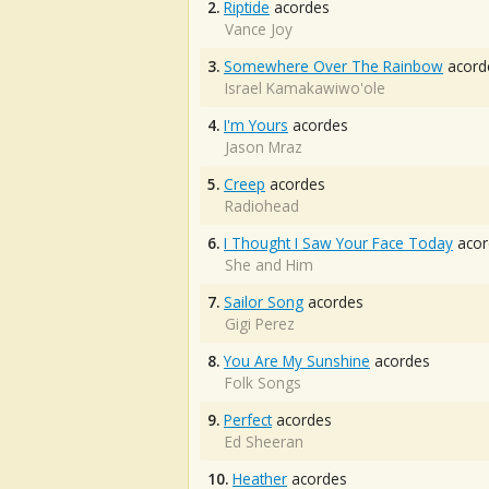
2.
Riptide
acordes
Vance Joy
3.
Somewhere Over The Rainbow
acord
Israel Kamakawiwo'ole
4.
I'm Yours
acordes
Jason Mraz
5.
Creep
acordes
Radiohead
6.
I Thought I Saw Your Face Today
acor
She and Him
7.
Sailor Song
acordes
Gigi Perez
8.
You Are My Sunshine
acordes
Folk Songs
9.
Perfect
acordes
Ed Sheeran
10.
Heather
acordes