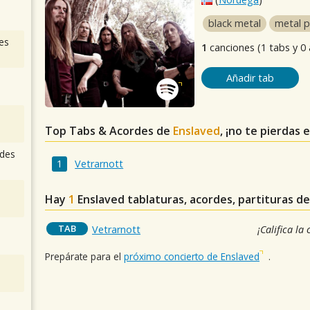
black metal
metal p
es
1
canciones (1 tabs y 0
Añadir tab
Top Tabs & Acordes de
Enslaved
, ¡no te pierdas 
des
Vetrarnott
Hay
1
Enslaved
tablaturas, acordes, partituras d
TAB
Vetrarnott
¡Califica la
Prepárate para el
próximo concierto de Enslaved
.