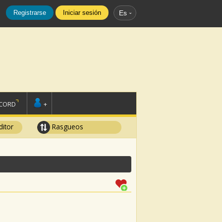
Registrarse
Iniciar sesión
Es
SCORD
+
ditor
Rasgueos