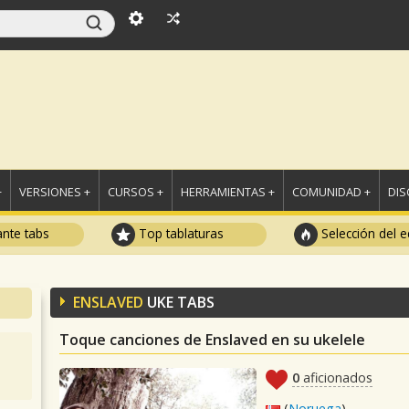
+
VERSIONES +
CURSOS +
HERRAMIENTAS +
COMUNIDAD +
DI
ante tabs
Top tablaturas
Selección del e
ENSLAVED
UKE TABS
Toque canciones de Enslaved en su ukelele
0
aficionados
(
Noruega
)