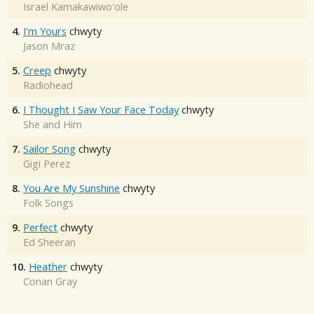
Israel Kamakawiwo'ole
4.
I'm Yours
chwyty
Jason Mraz
5.
Creep
chwyty
Radiohead
6.
I Thought I Saw Your Face Today
chwyty
She and Him
7.
Sailor Song
chwyty
Gigi Perez
8.
You Are My Sunshine
chwyty
Folk Songs
9.
Perfect
chwyty
Ed Sheeran
10.
Heather
chwyty
Conan Gray