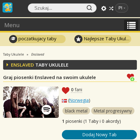
Pl
Menu
poczatkujacy taby
Najlepsze Taby Ukulele
Taby Ukulele
Enslaved
ENSLAVED
TABY UKULELE
Graj piosenki Enslaved na swoim ukulele
0
fani
(
Norwegia
)
black metal
Metal progresywny
1
piosenki (1 Taby i 0 akordy)
Dodaj Nowy Tab