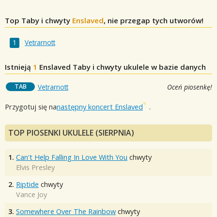
Top Taby i chwyty
Enslaved
, nie przegap tych utworów!
Vetrarnott
Istnieją
1
Enslaved
Taby i chwyty ukulele w bazie danych
TAB
Vetrarnott
Oceń piosenkę!
Przygotuj się na
następny koncert Enslaved
.
TOP PIOSENKI UKULELE (SIERPNIA)
1.
Can't Help Falling In Love With You
chwyty
Elvis Presley
2.
Riptide
chwyty
Vance Joy
3.
Somewhere Over The Rainbow
chwyty