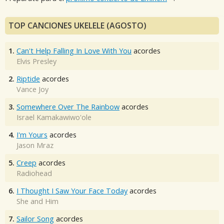
TOP CANCIONES UKELELE (AGOSTO)
1.
Can't Help Falling In Love With You
acordes
Elvis Presley
2.
Riptide
acordes
Vance Joy
3.
Somewhere Over The Rainbow
acordes
Israel Kamakawiwo'ole
4.
I'm Yours
acordes
Jason Mraz
5.
Creep
acordes
Radiohead
6.
I Thought I Saw Your Face Today
acordes
She and Him
7.
Sailor Song
acordes