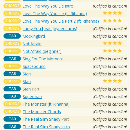
CHORDS
Love The Way You Lie Intro
¡Califica la canción!
CHORDS
Love The Way You Lie (ft. Rihanna)
CHORDS
Love The Way You Lie Part 2 (ft. Rihanna)
CHORDS
Lucky You [feat. Joyner Lucas]
¡Califica la canción!
TAB
Mockingbird
¡Califica la canción!
CHORDS
Not Afraid
CHORDS
Not Afraid (beginner)
TAB
Sing For The Moment
¡Califica la canción!
CHORDS
Spacebound
¡Califica la canción!
TAB
Stan
¡Califica la canción!
CHORDS
Stan
TAB
Stan
Part
¡Califica la canción!
TAB
Superman
¡Califica la canción!
CHORDS
The Monster (ft. Rihanna)
¡Califica la canción!
CHORDS
The Monster Chords
¡Califica la canción!
TAB
The Real Slim Shady
Part
¡Califica la canción!
TAB
The Real Slim Shady Intro
¡Califica la canción!