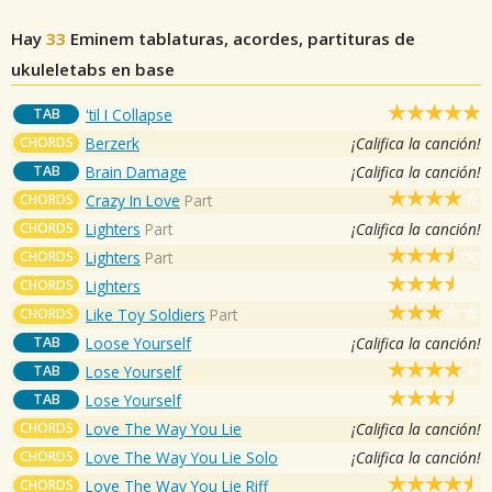
Hay
33
Eminem
tablaturas, acordes, partituras de
ukuleletabs en base
TAB
'til I Collapse
CHORDS
Berzerk
¡Califica la canción!
TAB
Brain Damage
¡Califica la canción!
CHORDS
Crazy In Love
Part
CHORDS
Lighters
Part
¡Califica la canción!
CHORDS
Lighters
Part
CHORDS
Lighters
CHORDS
Like Toy Soldiers
Part
TAB
Loose Yourself
¡Califica la canción!
TAB
Lose Yourself
TAB
Lose Yourself
CHORDS
Love The Way You Lie
¡Califica la canción!
CHORDS
Love The Way You Lie Solo
¡Califica la canción!
CHORDS
Love The Way You Lie Riff