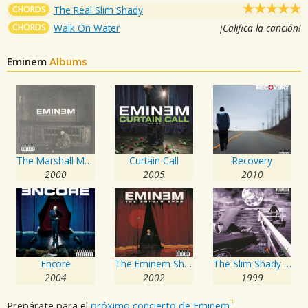
CHORDS
The Real Slim Shady
CHORDS
Walk On Water
¡Califica la canción!
Eminem
Albums
The Marshall Mathers LP
Curtain Call
Recovery
2000
2005
2010
Encore
The Eminem Show
The Slim Shady LP
2004
2002
1999
Prepárate para el
próximo concierto de Eminem
.