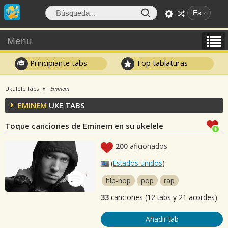
Es
Menu
Principiante tabs
Top tablaturas
Ukulele Tabs
Eminem
EMINEM
UKE TABS
Toque canciones de Eminem en su ukelele
200
aficionados
(
Estados unidos
)
hip-hop
pop
rap
33
canciones (12 tabs y 21 acordes)
Añadir tab