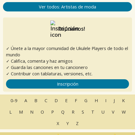
Ver todos: Artistas de moda
Reúnanos!
✓ Únete a la mayor comunidad de Ukulele Players de todo el
mundo
✓ Califica, comenta y haz amigos
✓ Guarda las canciones en tu cancionero
✓ Contribuir con tablaturas, versiones, etc.
Inscripción
0-9
A
B
C
D
E
F
G
H
I
J
K
L
M
N
O
P
Q
R
S
T
U
V
W
X
Y
Z