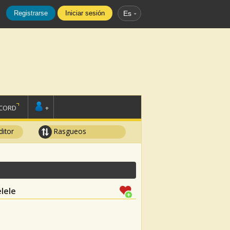
Registrarse
Iniciar sesión
Es
SCORD
+
ditor
Rasgueos
lele