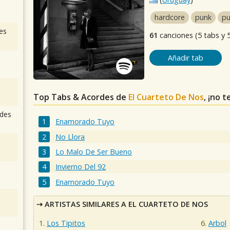
hardcore
punk
pu
es
61
canciones (5 tabs y 
Añadir tab
Top Tabs & Acordes de
El Cuarteto De Nos
, ¡no 
des
Enamorado Tuyo
No Llora
Lo Malo De Ser Bueno
Invierno Del 92
Enamorado Tuyo
ARTISTAS SIMILARES A EL CUARTETO DE NOS
Los Tipitos
Arbol