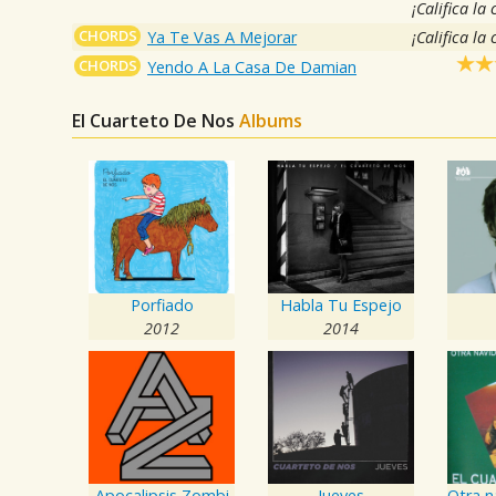
¡Califica la
CHORDS
Ya Te Vas A Mejorar
¡Califica la
CHORDS
Yendo A La Casa De Damian
El Cuarteto De Nos
Albums
Porfiado
Habla Tu Espejo
2012
2014
Apocalipsis Zombi
Jueves