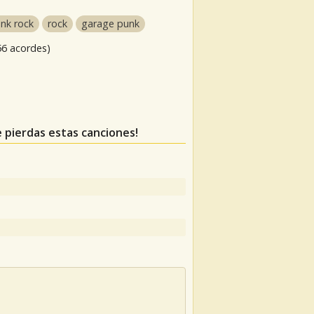
nk rock
rock
garage punk
56 acordes)
te pierdas estas canciones!