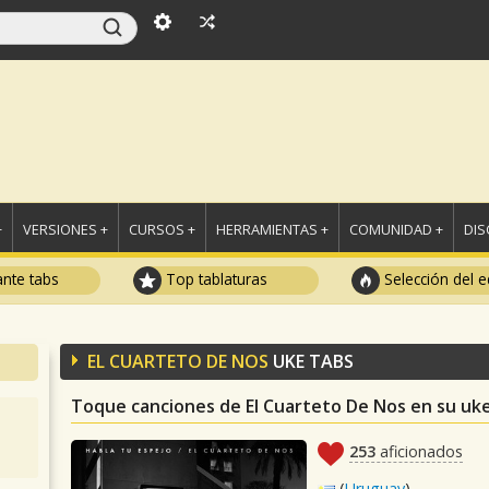
+
VERSIONES +
CURSOS +
HERRAMIENTAS +
COMUNIDAD +
DI
ante tabs
Top tablaturas
Selección del e
EL CUARTETO DE NOS
UKE TABS
Toque canciones de El Cuarteto De Nos en su uke
253
aficionados
(
Uruguay
)