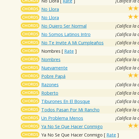
CHORDS
No Llora
[
Rate
]
¡Califica la
CHORDS
No Llora
CHORDS
No Llora
CHORDS
No Quiero Ser Normal
¡Califica la
CHORDS
No Somos Latinos Intro
¡Califica la
CHORDS
No Te Invite A Mi Cumpleaños
¡Califica la
CHORDS
Nombres
[
Rate
]
¡Califica la
CHORDS
Nombres
¡Califica la
CHORDS
Nuevamente
¡Califica la
CHORDS
Pobre Papá
CHORDS
Razones
¡Califica la
CHORDS
Roberto
¡Califica la
CHORDS
Tiburones En El Bosque
¡Califica la
CHORDS
Todos Pasan Por Mi Rancho
¡Califica la
CHORDS
Un Problema Menos
¡Califica la
CHORDS
Ya No Se Que Hacer Conmigo
CHORDS
Ya No Se Que Hacer Conmigo
[
Rate
]