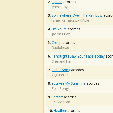
2.
Riptide
acordes
Vance Joy
3.
Somewhere Over The Rainbow
acord
Israel Kamakawiwo'ole
4.
I'm Yours
acordes
Jason Mraz
5.
Creep
acordes
Radiohead
6.
I Thought I Saw Your Face Today
acor
She and Him
7.
Sailor Song
acordes
Gigi Perez
8.
You Are My Sunshine
acordes
Folk Songs
9.
Perfect
acordes
Ed Sheeran
10.
Heather
acordes