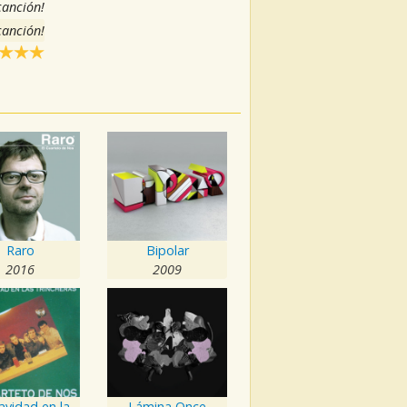
 canción!
 canción!
Raro
Bipolar
2016
2009
Otra navidad en las trincheras
Lámina Once