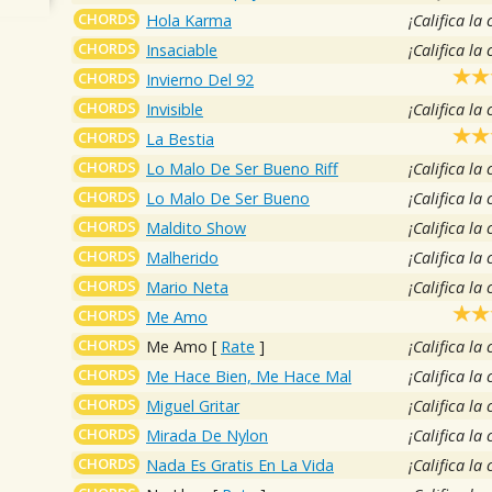
CHORDS
Hola Karma
¡Califica la
CHORDS
Insaciable
¡Califica la
CHORDS
Invierno Del 92
CHORDS
Invisible
¡Califica la
CHORDS
La Bestia
CHORDS
Lo Malo De Ser Bueno Riff
¡Califica la
CHORDS
Lo Malo De Ser Bueno
¡Califica la
CHORDS
Maldito Show
¡Califica la
CHORDS
Malherido
¡Califica la
CHORDS
Mario Neta
¡Califica la
CHORDS
Me Amo
CHORDS
Me Amo
[
Rate
]
¡Califica la
CHORDS
Me Hace Bien, Me Hace Mal
¡Califica la
CHORDS
Miguel Gritar
¡Califica la
CHORDS
Mirada De Nylon
¡Califica la
CHORDS
Nada Es Gratis En La Vida
¡Califica la