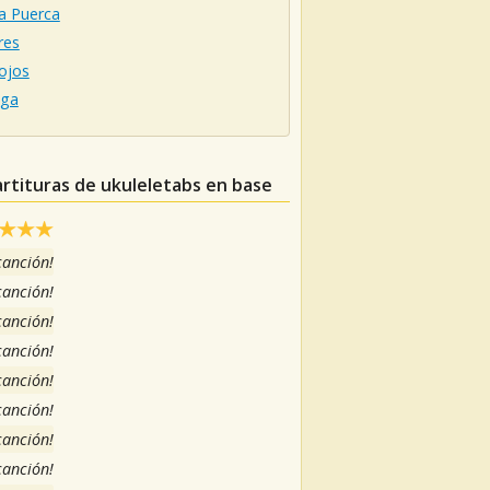
a Puerca
res
ojos
ga
artituras de ukuleletabs en base
 canción!
 canción!
 canción!
 canción!
 canción!
 canción!
 canción!
 canción!