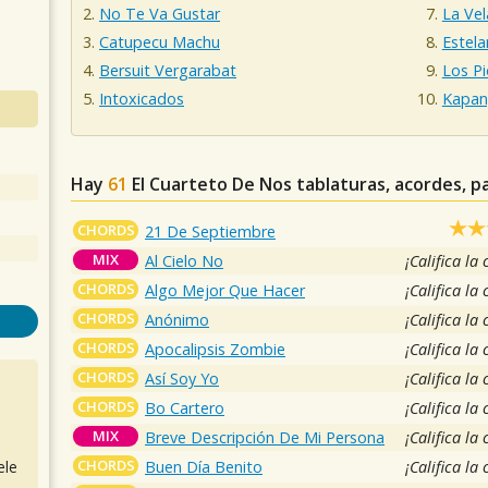
No Te Va Gustar
La Vel
Catupecu Machu
Estela
Bersuit Vergarabat
Los Pi
Intoxicados
Kapan
Hay
61
El Cuarteto De Nos
tablaturas, acordes, p
CHORDS
21 De Septiembre
MIX
Al Cielo No
¡Califica la
CHORDS
Algo Mejor Que Hacer
¡Califica la
CHORDS
Anónimo
¡Califica la
CHORDS
Apocalipsis Zombie
¡Califica la
CHORDS
Así Soy Yo
¡Califica la
CHORDS
Bo Cartero
¡Califica la
MIX
Breve Descripción De Mi Persona
¡Califica la
CHORDS
Buen Día Benito
¡Califica la
ele