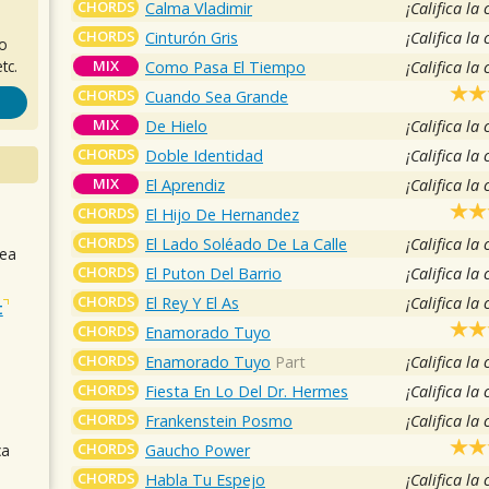
CHORDS
Calma Vladimir
¡Califica la
CHORDS
Cinturón Gris
¡Califica la
ro
MIX
tc.
Como Pasa El Tiempo
¡Califica la
CHORDS
Cuando Sea Grande
MIX
De Hielo
¡Califica la
CHORDS
Doble Identidad
¡Califica la
MIX
El Aprendiz
¡Califica la
CHORDS
El Hijo De Hernandez
CHORDS
El Lado Soléado De La Calle
¡Califica la
sea
CHORDS
El Puton Del Barrio
¡Califica la
CHORDS
El Rey Y El As
¡Califica la
t
CHORDS
Enamorado Tuyo
CHORDS
Enamorado Tuyo
Part
¡Califica la
CHORDS
Fiesta En Lo Del Dr. Hermes
¡Califica la
CHORDS
Frankenstein Posmo
¡Califica la
CHORDS
Gaucho Power
ca
CHORDS
Habla Tu Espejo
¡Califica la