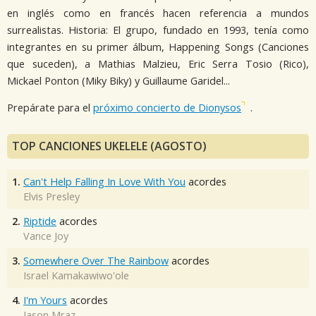
en inglés como en francés hacen referencia a mundos
surrealistas. Historia: El grupo, fundado en 1993, tenía como
integrantes en su primer álbum, Happening Songs (Canciones
que suceden), a Mathias Malzieu, Eric Serra Tosio (Rico),
Mickael Ponton (Miky Biky) y Guillaume Garidel...
Prepárate para el
próximo concierto de Dionysos
.
TOP CANCIONES UKELELE (AGOSTO)
1.
Can't Help Falling In Love With You
acordes
Elvis Presley
2.
Riptide
acordes
Vance Joy
3.
Somewhere Over The Rainbow
acordes
Israel Kamakawiwo'ole
4.
I'm Yours
acordes
Jason Mraz