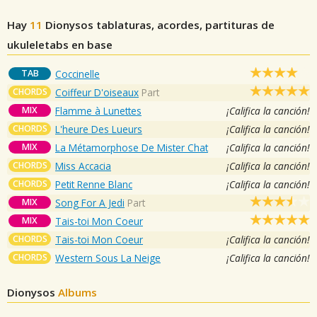
Hay
11
Dionysos
tablaturas, acordes, partituras de
ukuleletabs en base
TAB
Coccinelle
CHORDS
Coiffeur D'oiseaux
Part
MIX
Flamme à Lunettes
¡Califica la canción!
CHORDS
L'heure Des Lueurs
¡Califica la canción!
MIX
La Métamorphose De Mister Chat
¡Califica la canción!
CHORDS
Miss Accacia
¡Califica la canción!
CHORDS
Petit Renne Blanc
¡Califica la canción!
MIX
Song For A Jedi
Part
MIX
Tais-toi Mon Coeur
CHORDS
Tais-toi Mon Coeur
¡Califica la canción!
CHORDS
Western Sous La Neige
¡Califica la canción!
Dionysos
Albums