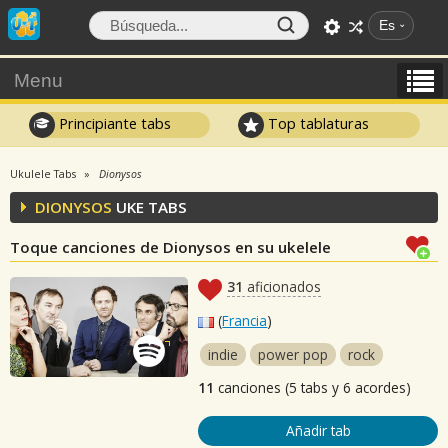
Es
Menu
Principiante tabs
Top tablaturas
Ukulele Tabs
Dionysos
DIONYSOS
UKE TABS
Toque canciones de Dionysos en su ukelele
31
aficionados
(
Francia
)
indie
power pop
rock
11
canciones (5 tabs y 6 acordes)
Añadir tab