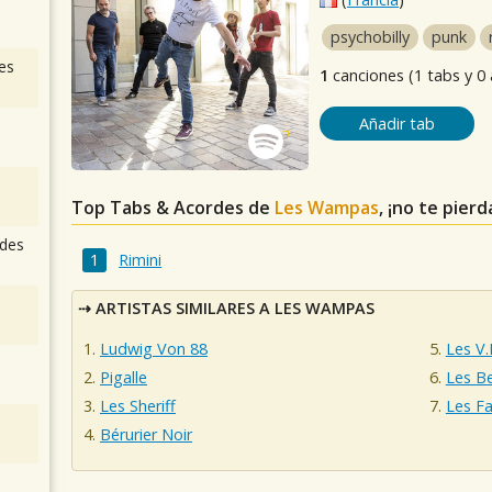
psychobilly
punk
es
1
canciones (1 tabs y 0
Añadir tab
Top Tabs & Acordes de
Les Wampas
, ¡no te pier
des
Rimini
ARTISTAS SIMILARES A LES WAMPAS
Ludwig Von 88
Les V.
Pigalle
Les B
Les Sheriff
Les Fa
Bérurier Noir