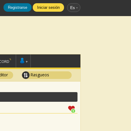
Registrarse
Iniciar sesión
Es
SCORD
+
ditor
Rasgueos