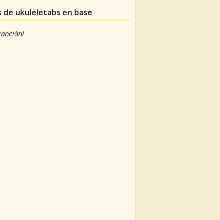
s de ukuleletabs en base
 canción!