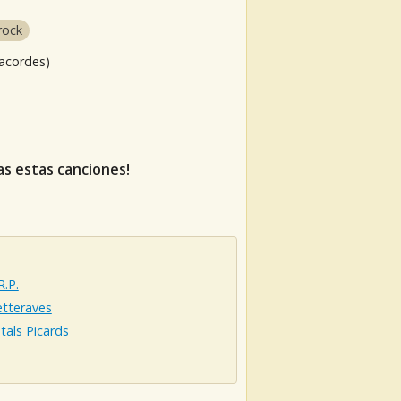
rock
 acordes)
das estas canciones!
R.P.
etteraves
tals Picards