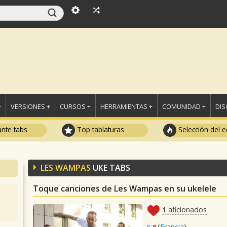
+
VERSIONES +
CURSOS +
HERRAMIENTAS +
COMUNIDAD +
DI
ante tabs
Top tablaturas
Selección del e
LES WAMPAS
UKE TABS
Toque canciones de Les Wampas en su ukelele
1
aficionados
(
Francia
)