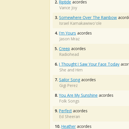
2.
Riptide
acordes
Vance Joy
3.
Somewhere Over The Rainbow
acord
Israel Kamakawiwo'ole
4.
I'm Yours
acordes
Jason Mraz
5.
Creep
acordes
Radiohead
6.
I Thought I Saw Your Face Today
acor
She and Him
7.
Sailor Song
acordes
Gigi Perez
8.
You Are My Sunshine
acordes
Folk Songs
9.
Perfect
acordes
Ed Sheeran
10.
Heather
acordes