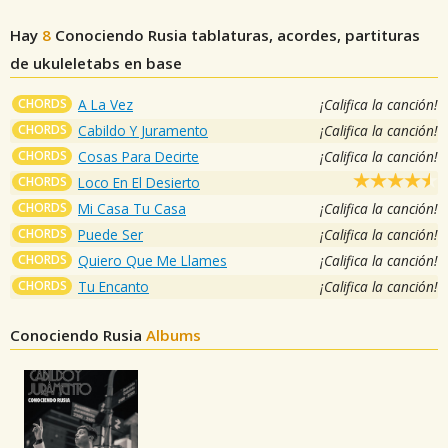
Hay
8
Conociendo Rusia
tablaturas, acordes, partituras
de ukuleletabs en base
CHORDS
A La Vez
¡Califica la canción!
CHORDS
Cabildo Y Juramento
¡Califica la canción!
CHORDS
Cosas Para Decirte
¡Califica la canción!
CHORDS
Loco En El Desierto
CHORDS
Mi Casa Tu Casa
¡Califica la canción!
CHORDS
Puede Ser
¡Califica la canción!
CHORDS
Quiero Que Me Llames
¡Califica la canción!
CHORDS
Tu Encanto
¡Califica la canción!
Conociendo Rusia
Albums