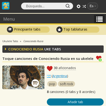
Es
Menu
Principiante tabs
Top tablaturas
Ukulele Tabs
Conociendo Rusia
CONOCIENDO RUSIA
UKE TABS
Toque canciones de Conociendo Rusia en su ukelele
30
aficionados
(
Argentina
)
pop
soft rock
8
canciones (0 tabs y 8 acordes)
Añadir tab