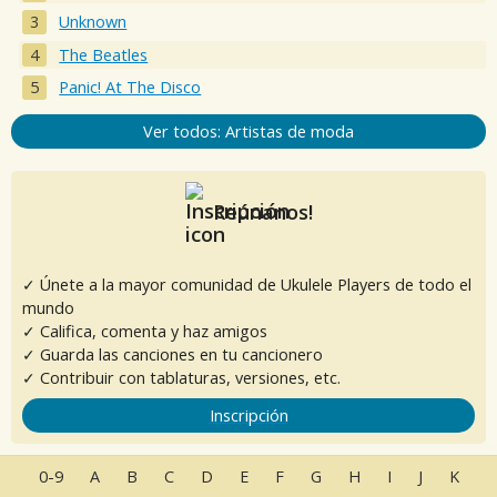
Unknown
The Beatles
Panic! At The Disco
Ver todos: Artistas de moda
Reúnanos!
✓ Únete a la mayor comunidad de Ukulele Players de todo el
mundo
✓ Califica, comenta y haz amigos
✓ Guarda las canciones en tu cancionero
✓ Contribuir con tablaturas, versiones, etc.
Inscripción
0-9
A
B
C
D
E
F
G
H
I
J
K