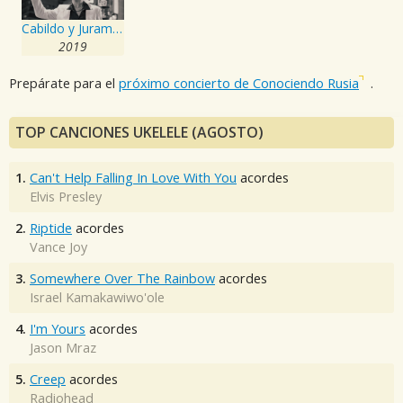
Cabildo y Juramento
2019
Prepárate para el
próximo concierto de Conociendo Rusia
.
TOP CANCIONES UKELELE (AGOSTO)
1.
Can't Help Falling In Love With You
acordes
Elvis Presley
2.
Riptide
acordes
Vance Joy
3.
Somewhere Over The Rainbow
acordes
Israel Kamakawiwo'ole
4.
I'm Yours
acordes
Jason Mraz
5.
Creep
acordes
Radiohead