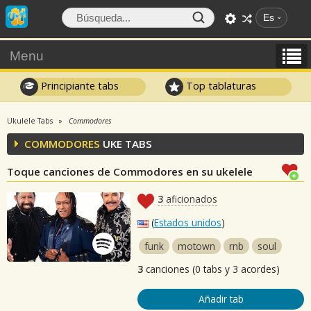
Es
Menu
Principiante tabs
Top tablaturas
Ukulele Tabs
Commodores
COMMODORES
UKE TABS
Toque canciones de Commodores en su ukelele
3
aficionados
(
Estados unidos
)
funk
motown
rnb
soul
3
canciones (0 tabs y 3 acordes)
Añadir tab