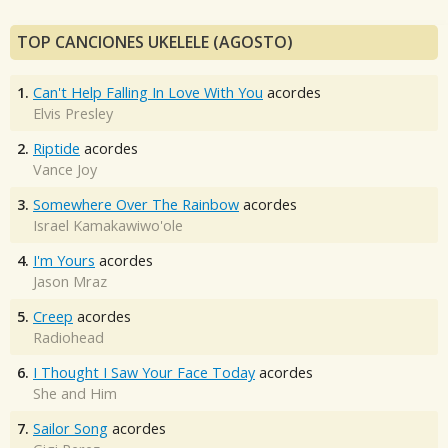
TOP CANCIONES UKELELE (AGOSTO)
1.
Can't Help Falling In Love With You
acordes
Elvis Presley
2.
Riptide
acordes
Vance Joy
3.
Somewhere Over The Rainbow
acordes
Israel Kamakawiwo'ole
4.
I'm Yours
acordes
Jason Mraz
5.
Creep
acordes
Radiohead
6.
I Thought I Saw Your Face Today
acordes
She and Him
7.
Sailor Song
acordes