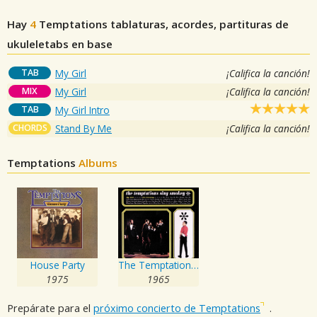
Hay
4
Temptations
tablaturas, acordes, partituras de
ukuleletabs en base
TAB
My Girl
¡Califica la canción!
MIX
My Girl
¡Califica la canción!
TAB
My Girl Intro
CHORDS
Stand By Me
¡Califica la canción!
Temptations
Albums
House Party
The Temptations Sing Smokey
1975
1965
Prepárate para el
próximo concierto de Temptations
.