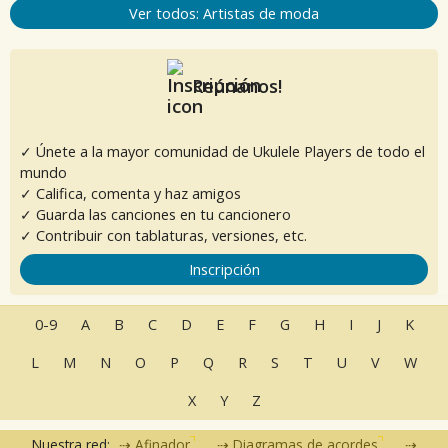
Ver todos: Artistas de moda
Reúnanos!
✓ Únete a la mayor comunidad de Ukulele Players de todo el
mundo
✓ Califica, comenta y haz amigos
✓ Guarda las canciones en tu cancionero
✓ Contribuir con tablaturas, versiones, etc.
Inscripción
0-9
A
B
C
D
E
F
G
H
I
J
K
L
M
N
O
P
Q
R
S
T
U
V
W
X
Y
Z
Nuestra red:
Afinador
Diagramas de acordes