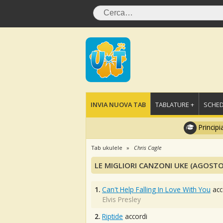
INVIA NUOVA TAB
TABLATURE +
SCHED
Principi
Tab ukulele
Chris Cagle
LE MIGLIORI CANZONI UKE (AGOSTO
1.
Can't Help Falling In Love With You
acc
Elvis Presley
2.
Riptide
accordi