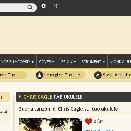
A DEGLI ACCORDI +
COVER +
LEZIONI +
STRUMENTI +
MONDO UKU
ante Tab
Le migliori Tab uke
Scelta dell'edit
CHRIS CAGLE
TAB UKULELE
)
Suona canzoni di Chris Cagle sul tuo ukulele
ordi
2
fan
(
Stati Uniti
)