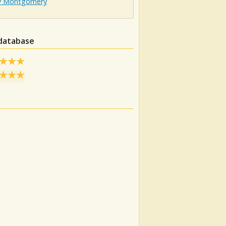
y Montgomery
 database