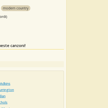
modern country
ordi)
ueste canzoni!
 Adkins
Currington
llan
chols