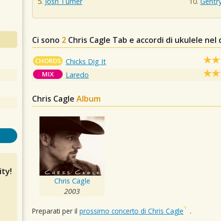
Josh Turner
Gentr
Ci sono
2
Chris Cagle
Tab e accordi di ukulele nel
CHORDS
Chicks Dig It
MIX
Laredo
Chris Cagle
Album
ty!
Chris Cagle
2003
Preparati per il
prossimo concerto di Chris Cagle
.