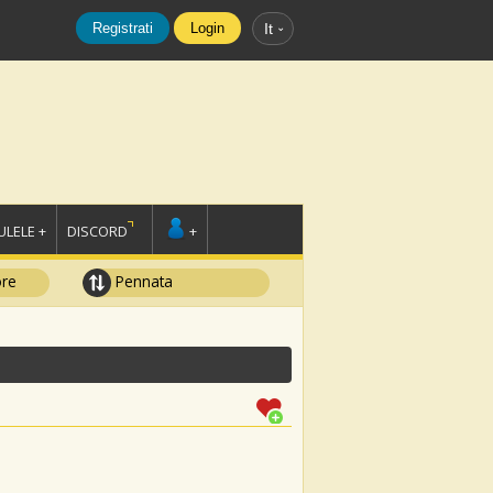
Registrati
Login
It
LELE +
DISCORD
+
ore
Pennata