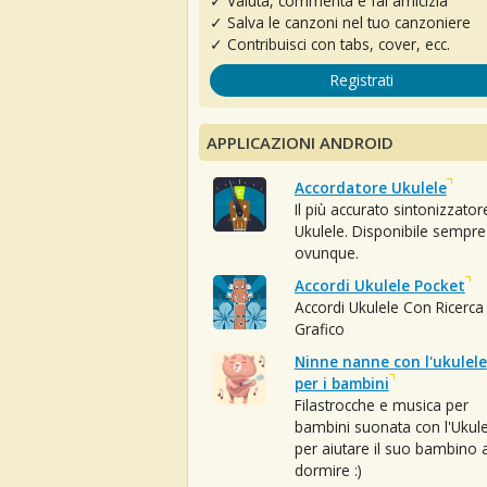
✓ Valuta, commenta e fai amicizia
✓ Salva le canzoni nel tuo canzoniere
✓ Contribuisci con tabs, cover, ecc.
Registrati
APPLICAZIONI ANDROID
Accordatore Ukulele
Il più accurato sintonizzator
Ukulele. Disponibile sempre
ovunque.
Accordi Ukulele Pocket
Accordi Ukulele Con Ricerca
Grafico
Ninne nanne con l'ukulele
per i bambini
Filastrocche e musica per
bambini suonata con l'Ukule
per aiutare il suo bambino 
dormire :)