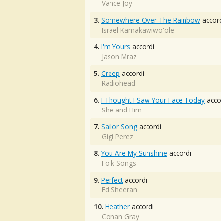
Vance Joy
3.
Somewhere Over The Rainbow
accord
Israel Kamakawiwo'ole
4.
I'm Yours
accordi
Jason Mraz
5.
Creep
accordi
Radiohead
6.
I Thought I Saw Your Face Today
acco
She and Him
7.
Sailor Song
accordi
Gigi Perez
8.
You Are My Sunshine
accordi
Folk Songs
9.
Perfect
accordi
Ed Sheeran
10.
Heather
accordi
Conan Gray