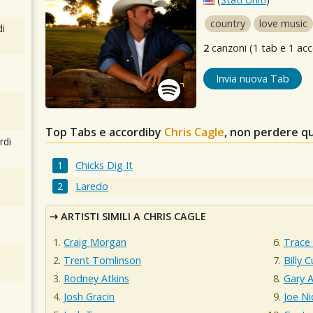
country
love music
i
2
canzoni (1 tab e 1 acc
Invia nuova Tab
Top Tabs e accordiby
Chris Cagle
, non perdere q
rdi
Chicks Dig It
Laredo
ARTISTI SIMILI A CHRIS CAGLE
Craig Morgan
Trace
Trent Tomlinson
Billy 
Rodney Atkins
Gary A
Josh Gracin
Joe Ni