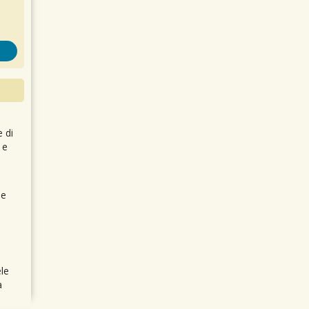
e di
 e
 e
le
a