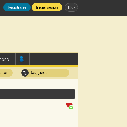
Registrarse
Iniciar sesión
Es
SCORD
+
ditor
Rasgueos