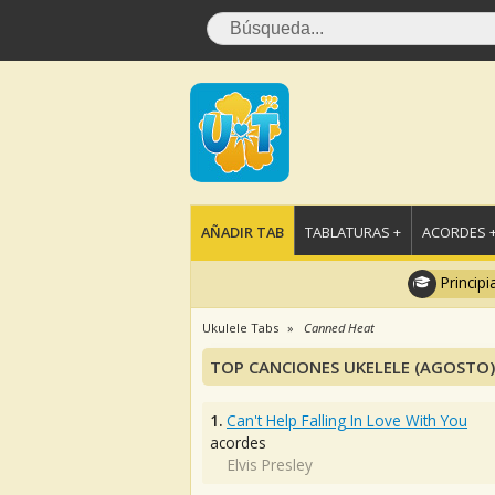
AÑADIR TAB
TABLATURAS +
ACORDES 
Principi
Ukulele Tabs
Canned Heat
TOP CANCIONES UKELELE (AGOSTO)
1.
Can't Help Falling In Love With You
acordes
Elvis Presley