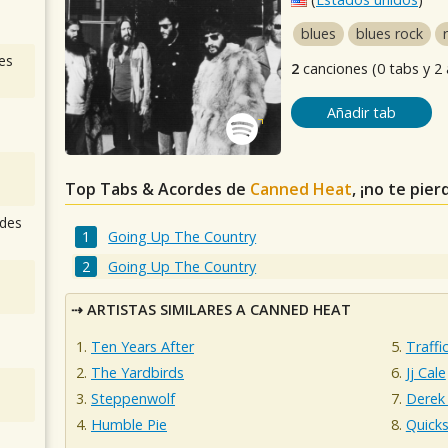
blues
blues rock
es
2
canciones (0 tabs y 2
Añadir tab
Top Tabs & Acordes de
Canned Heat
, ¡no te pie
des
Going Up The Country
Going Up The Country
ARTISTAS SIMILARES A CANNED HEAT
Ten Years After
Traffi
The Yardbirds
Jj Cale
Steppenwolf
Derek
Humble Pie
Quicks