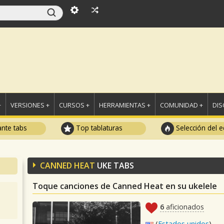
+
VERSIONES +
CURSOS +
HERRAMIENTAS +
COMUNIDAD +
DI
ante tabs
Top tablaturas
Selección del e
CANNED HEAT
UKE TABS
Toque canciones de Canned Heat en su ukelele
6
aficionados
(
Estados unidos
)