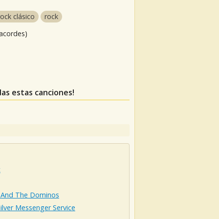
rock clásico
rock
 acordes)
rdas estas canciones!
c
 And The Dominos
ilver Messenger Service