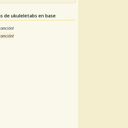
as de ukuleletabs en base
 canción!
 canción!