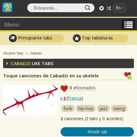
Es
Menu
Principiante tabs
Top tablaturas
Ukulele Tabs
Cabadzi
CABADZI
UKE TABS
Toque canciones de Cabadzi en su ukelele
0
aficionados
(
Francia
)
funk
hip-hop
jazz
swing
2
canciones (2 tabs y 0 acordes)
Añadir tab