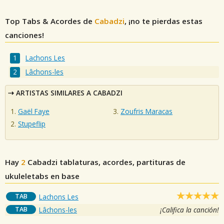
Top Tabs & Acordes de
Cabadzi
, ¡no te pierdas estas
canciones!
Lachons Les
Lâchons-les
ARTISTAS SIMILARES A CABADZI
Gaël Faye
Zoufris Maracas
Stupeflip
Hay
2
Cabadzi
tablaturas, acordes, partituras de
ukuleletabs en base
TAB
Lachons Les
TAB
Lâchons-les
¡Califica la canción!