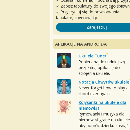
✓ Oceniaj, komentuj i poznawaj przyjac
✓ Zapisz tabulatury do swojego śpiewn
✓ Przyczyniaj się do powstawania
tabulatur, coverów, itp.
Zarejestruj
APLIKACJE NA ANDROIDA
Ukulele Tuner
Pobierz najdokładniejszą
bezpłatną aplikację do
strojenia ukulele.
Notacja Chwytów ukulele
Never forget how to play a
chord ever again!
Kołysanki na ukulele dla
niemowląt
Rymowanki i muzyka dla
niemowląt grane na ukulele
aby pomóc dziecku zasnąć :