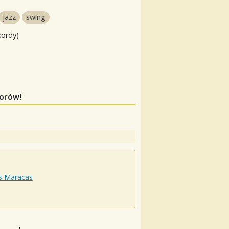
jazz
swing
kordy)
worów!
is Maracas