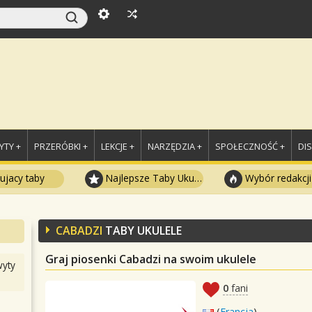
TY +
PRZERÓBKI +
LEKCJE +
NARZĘDZIA +
SPOŁECZNOŚĆ +
DI
ujacy taby
Najlepsze Taby Ukulele
Wybór redakcji
CABADZI
TABY UKULELE
Graj piosenki Cabadzi na swoim ukulele
yty
0
fani
(
Francja
)