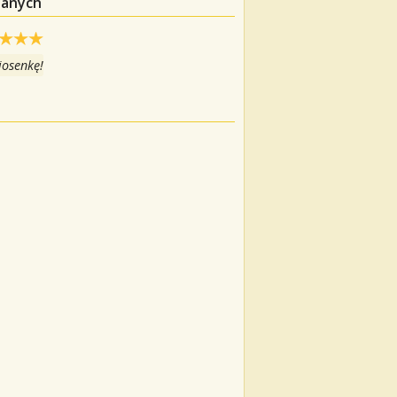
danych
iosenkę!