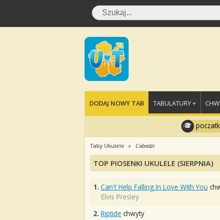
DODAJ NOWY TAB
TABULATURY +
CHWY
poczatk
Taby Ukulele
Cabadzi
TOP PIOSENKI UKULELE (SIERPNIA)
1.
Can't Help Falling In Love With You
chw
Elvis Presley
2.
Riptide
chwyty