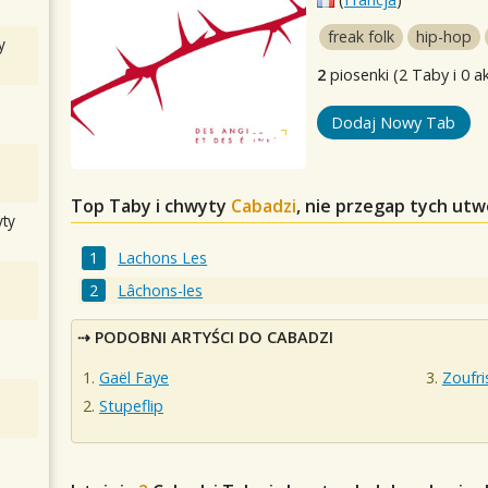
freak folk
hip-hop
y
2
piosenki (2 Taby i 0 a
Dodaj Nowy Tab
Top Taby i chwyty
Cabadzi
, nie przegap tych ut
ty
Lachons Les
Lâchons-les
PODOBNI ARTYŚCI DO CABADZI
Gaël Faye
Zoufr
Stupeflip