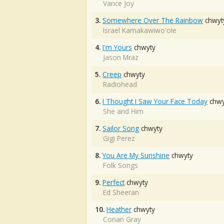
Vance Joy
3.
Somewhere Over The Rainbow
chwyt
Israel Kamakawiwo'ole
4.
I'm Yours
chwyty
Jason Mraz
5.
Creep
chwyty
Radiohead
6.
I Thought I Saw Your Face Today
chwy
She and Him
7.
Sailor Song
chwyty
Gigi Perez
8.
You Are My Sunshine
chwyty
Folk Songs
9.
Perfect
chwyty
Ed Sheeran
10.
Heather
chwyty
Conan Gray