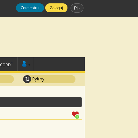
Zarejestruj
Zaloguj
Pl
SCORD
+
Rytmy