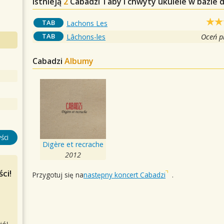
Istnieją
2
Cabadzi
Taby i chwyty ukulele w bazie 
TAB
Lachons Les
TAB
Lâchons-les
Oceń p
Cabadzi
Albumy
ści
Digère et recrache
2012
ci!
Przygotuj się na
następny koncert Cabadzi
.