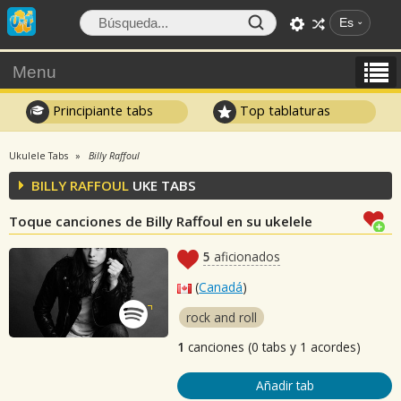
Es
Menu
Principiante tabs
Top tablaturas
Ukulele Tabs
Billy Raffoul
BILLY RAFFOUL
UKE TABS
Toque canciones de Billy Raffoul en su ukelele
5
aficionados
(
Canadá
)
rock and roll
1
canciones (0 tabs y 1 acordes)
Añadir tab