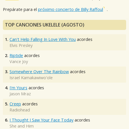
Prepárate para el
próximo concierto de Billy Raffoul
.
TOP CANCIONES UKELELE (AGOSTO)
1.
Can't Help Falling In Love With You
acordes
Elvis Presley
2.
Riptide
acordes
Vance Joy
3.
Somewhere Over The Rainbow
acordes
Israel Kamakawiwo'ole
4.
I'm Yours
acordes
Jason Mraz
5.
Creep
acordes
Radiohead
6.
I Thought I Saw Your Face Today
acordes
She and Him