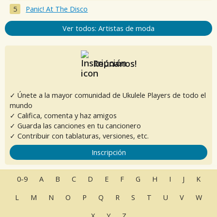
Panic! At The Disco
Ver todos: Artistas de moda
Reúnanos!
✓ Únete a la mayor comunidad de Ukulele Players de todo el
mundo
✓ Califica, comenta y haz amigos
✓ Guarda las canciones en tu cancionero
✓ Contribuir con tablaturas, versiones, etc.
Inscripción
0-9
A
B
C
D
E
F
G
H
I
J
K
L
M
N
O
P
Q
R
S
T
U
V
W
X
Y
Z