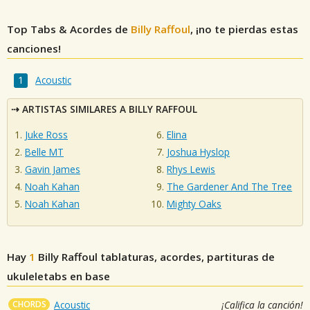
Top Tabs & Acordes de
Billy Raffoul
, ¡no te pierdas estas
canciones!
Acoustic
ARTISTAS SIMILARES A BILLY RAFFOUL
Juke Ross
Elina
Belle MT
Joshua Hyslop
Gavin James
Rhys Lewis
Noah Kahan
The Gardener And The Tree
Noah Kahan
Mighty Oaks
Hay
1
Billy Raffoul
tablaturas, acordes, partituras de
ukuleletabs en base
CHORDS
Acoustic
¡Califica la canción!