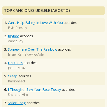
TOP CANCIONES UKELELE (AGOSTO)
1.
Can't Help Falling In Love With You
acordes
Elvis Presley
2.
Riptide
acordes
Vance Joy
3.
Somewhere Over The Rainbow
acordes
Israel Kamakawiwo'ole
4.
I'm Yours
acordes
Jason Mraz
5.
Creep
acordes
Radiohead
6.
I Thought I Saw Your Face Today
acordes
She and Him
7.
Sailor Song
acordes