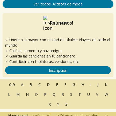
Ver todos: Artistas de moda
Reúnanos!
✓ Únete a la mayor comunidad de Ukulele Players de todo el
mundo
✓ Califica, comenta y haz amigos
✓ Guarda las canciones en tu cancionero
✓ Contribuir con tablaturas, versiones, etc.
Inscripción
0-9
A
B
C
D
E
F
G
H
I
J
K
L
M
N
O
P
Q
R
S
T
U
V
W
X
Y
Z
Nuestra red:
Afinador
Diagramas de acordes