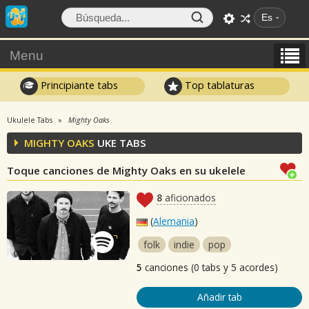
Es
Menu
Principiante tabs
Top tablaturas
Ukulele Tabs
Mighty Oaks
MIGHTY OAKS
UKE TABS
Toque canciones de Mighty Oaks en su ukelele
8
aficionados
(
Alemania
)
folk
indie
pop
5
canciones (0 tabs y 5 acordes)
Añadir tab