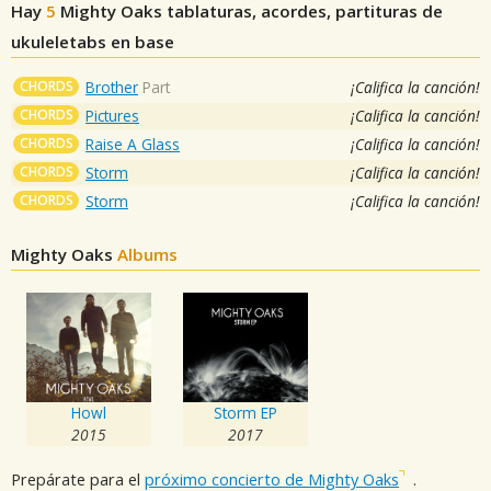
Hay
5
Mighty Oaks
tablaturas, acordes, partituras de
ukuleletabs en base
CHORDS
Brother
Part
¡Califica la canción!
CHORDS
Pictures
¡Califica la canción!
CHORDS
Raise A Glass
¡Califica la canción!
CHORDS
Storm
¡Califica la canción!
CHORDS
Storm
¡Califica la canción!
Mighty Oaks
Albums
Howl
Storm EP
2015
2017
Prepárate para el
próximo concierto de Mighty Oaks
.