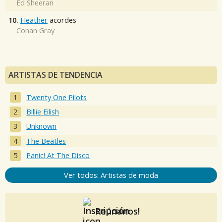
Ed Sheeran
10.
Heather
acordes
Conan Gray
ARTISTAS DE TENDENCIA
Twenty One Pilots
Billie Eilish
Unknown
The Beatles
Panic! At The Disco
Ver todos: Artistas de moda
Reúnanos!