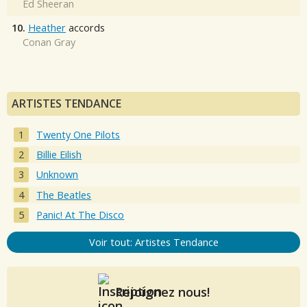
Ed Sheeran
10.
Heather
accords
Conan Gray
ARTISTES TENDANCE
Twenty One Pilots
Billie Eilish
Unknown
The Beatles
Panic! At The Disco
Voir tout: Artistes Tendance
Rejoignez nous!