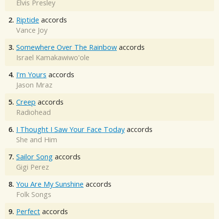
Elvis Presley
2.
Riptide
accords
Vance Joy
3.
Somewhere Over The Rainbow
accords
Israel Kamakawiwo'ole
4.
I'm Yours
accords
Jason Mraz
5.
Creep
accords
Radiohead
6.
I Thought I Saw Your Face Today
accords
She and Him
7.
Sailor Song
accords
Gigi Perez
8.
You Are My Sunshine
accords
Folk Songs
9.
Perfect
accords