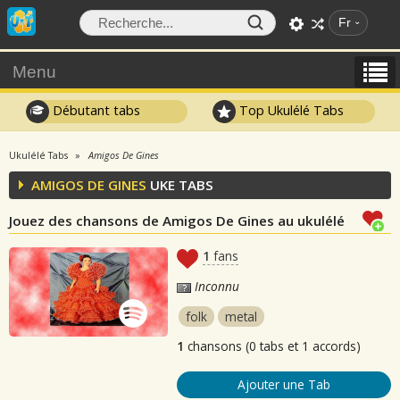
Fr
Menu
Débutant tabs
Top Ukulélé Tabs
Ukulélé Tabs
Amigos De Gines
AMIGOS DE GINES
UKE TABS
Jouez des chansons de Amigos De Gines au ukulélé
1
fans
Inconnu
folk
metal
1
chansons (0 tabs et 1 accords)
Ajouter une Tab