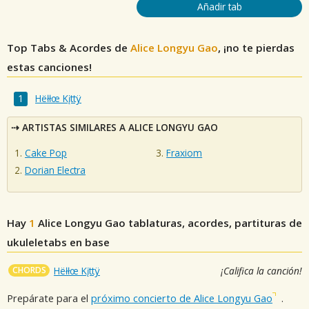
Añadir tab
Top Tabs & Acordes de
Alice Longyu Gao
, ¡no te pierdas
estas canciones!
Hëłłœ Kįttÿ
ARTISTAS SIMILARES A ALICE LONGYU GAO
Cake Pop
Fraxiom
Dorian Electra
Hay
1
Alice Longyu Gao
tablaturas, acordes, partituras de
ukuleletabs en base
CHORDS
Hëłłœ Kįttÿ
¡Califica la canción!
Prepárate para el
próximo concierto de Alice Longyu Gao
.