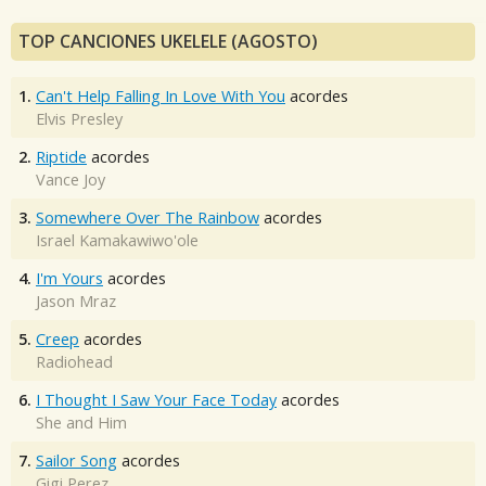
TOP CANCIONES UKELELE (AGOSTO)
1.
Can't Help Falling In Love With You
acordes
Elvis Presley
2.
Riptide
acordes
Vance Joy
3.
Somewhere Over The Rainbow
acordes
Israel Kamakawiwo'ole
4.
I'm Yours
acordes
Jason Mraz
5.
Creep
acordes
Radiohead
6.
I Thought I Saw Your Face Today
acordes
She and Him
7.
Sailor Song
acordes
Gigi Perez