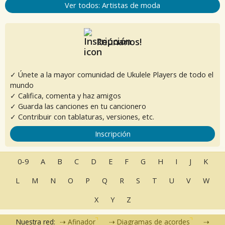
Ver todos: Artistas de moda
Reúnanos!
✓ Únete a la mayor comunidad de Ukulele Players de todo el
mundo
✓ Califica, comenta y haz amigos
✓ Guarda las canciones en tu cancionero
✓ Contribuir con tablaturas, versiones, etc.
Inscripción
0-9
A
B
C
D
E
F
G
H
I
J
K
L
M
N
O
P
Q
R
S
T
U
V
W
X
Y
Z
Nuestra red:
Afinador
Diagramas de acordes