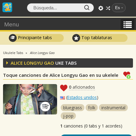
Es
Menu
Principiante tabs
Top tablaturas
Ukulele Tabs
Alice Longyu Gao
ALICE LONGYU GAO
UKE TABS
Toque canciones de Alice Longyu Gao en su ukelele
0
aficionados
(
Estados unidos
)
bluegrass
folk
instrumental
j-pop
1
canciones (0 tabs y 1 acordes)