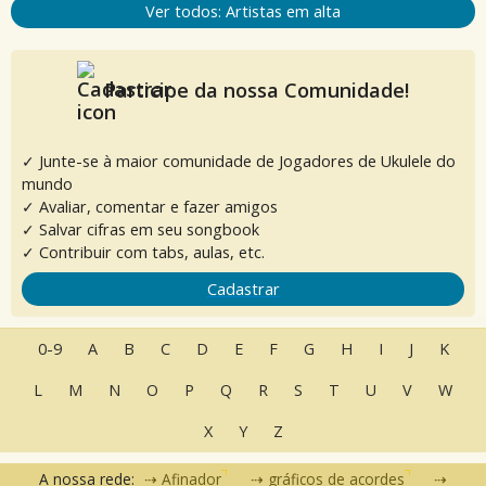
Ver todos: Artistas em alta
Participe da nossa Comunidade!
✓ Junte-se à maior comunidade de Jogadores de Ukulele do
mundo
✓ Avaliar, comentar e fazer amigos
✓ Salvar cifras em seu songbook
✓ Contribuir com tabs, aulas, etc.
Cadastrar
0-9
A
B
C
D
E
F
G
H
I
J
K
L
M
N
O
P
Q
R
S
T
U
V
W
X
Y
Z
A nossa rede:
Afinador
gráficos de acordes