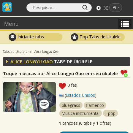
Pt
Menu
Iniciante tabs
Top Tabs de Ukulele
Tabs de Ukulele
Alice Longyu Gao
ALICE LONGYU GAO
TABS DE UKULELE
Toque músicas por Alice Longyu Gao em seu ukulele
0
fãs
(
Estados Unidos
)
bluegrass
flamenco
Música instrumental
j-pop
1
canções (0 tabs y 1 cifras)