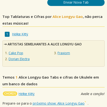
Enviar Nova Tab
Top Tablaturas e Cifras por
Alice Longyu Gao
, não perca
estas músicas!
Hëłłœ Kįttÿ
ARTISTAS SEMELHANTES A ALICE LONGYU GAO
Cake Pop
Fraxiom
Dorian Electra
Temos
1
Alice Longyu Gao
Tabs e cifras de Ukulele em
um banco de dados
CHORDS
Hëłłœ Kįttÿ
Avalie a canção!
Prepare-se para o
próximo show: Alice Longyu Gao
.