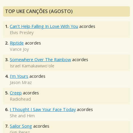
TOP UKE CANÇÕES (AGOSTO)
1.
Can't Help Falling In Love With You
acordes
Elvis Presley
2.
Riptide
acordes
Vance Joy
3.
Somewhere Over The Rainbow
acordes
Israel Kamakawiwo'ole
4.
I'm Yours
acordes
Jason Mraz
5.
Creep
acordes
Radiohead
6.
I Thought I Saw Your Face Today
acordes
She and Him
7.
Sailor Song
acordes
Gigi Perez