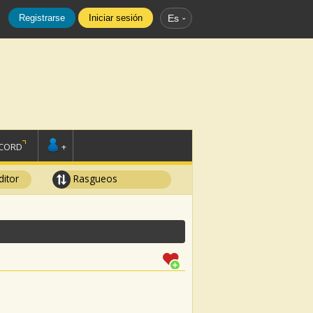
Registrarse
Iniciar sesión
Es
SCORD
+
ditor
Rasgueos