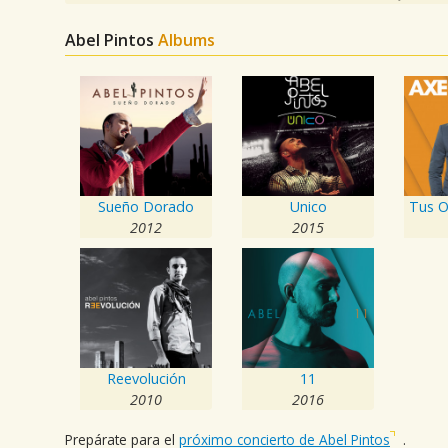
Abel Pintos
Albums
Sueño Dorado
Unico
Tus O
2012
2015
Reevolución
11
2010
2016
Prepárate para el
próximo concierto de Abel Pintos
.