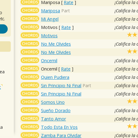
CHORDS
Mariposa
[
Rate
]
¡Califica la
CHORDS
Mariposa
Part
¡Califica la
ro
CHORDS
tc.
Mi Angel
¡Califica la
CHORDS
Motivos
[
Rate
]
¡Califica la
CHORDS
Motivos
CHORDS
No Me Olvides
¡Califica la
CHORDS
No Me Olvides
CHORDS
Oncemil
¡Califica la
CHORDS
Oncemil
[
Rate
]
¡Califica la
sea
CHORDS
Quien Pudiera
¡Califica la
CHORDS
Sin Principio Ni Final
Part
¡Califica la
t
CHORDS
Sin Principio Ni Final
¡Califica la
CHORDS
Somos Uno
CHORDS
Sueño Dorado
¡Califica la
CHORDS
Tanto Amor
¡Califica la
CHORDS
Todo Esta En Vos
ca
CHORDS
Zamba Para Olvidar
¡Califica la