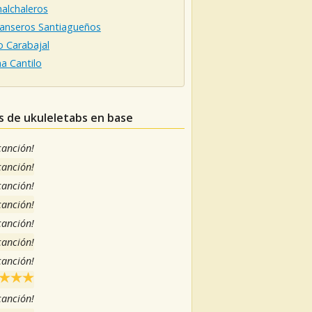
alchaleros
anseros Santiagueños
o Carabajal
a Cantilo
as de ukuleletabs en base
 canción!
 canción!
 canción!
 canción!
 canción!
 canción!
 canción!
 canción!