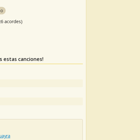
no
26 acordes)
as estas canciones!
uayra