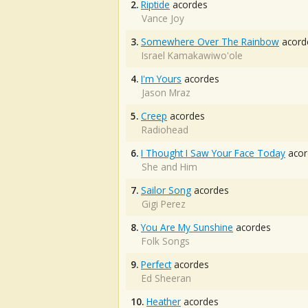
2.
Riptide
acordes
Vance Joy
3.
Somewhere Over The Rainbow
acord
Israel Kamakawiwo'ole
4.
I'm Yours
acordes
Jason Mraz
5.
Creep
acordes
Radiohead
6.
I Thought I Saw Your Face Today
acor
She and Him
7.
Sailor Song
acordes
Gigi Perez
8.
You Are My Sunshine
acordes
Folk Songs
9.
Perfect
acordes
Ed Sheeran
10.
Heather
acordes