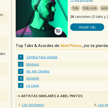
folk
folk rock
lati
es
26
canciones (0 tabs y 
Añadir tab
Top Tabs & Acordes de
Abel Pintos
, ¡no te pierd
des
Zamba Para Olvidar
Motivos
No Me Olvides
Oncemil
La Llave
ARTISTAS SIMILARES A ABEL PINTOS
Los Nocheros
Los H