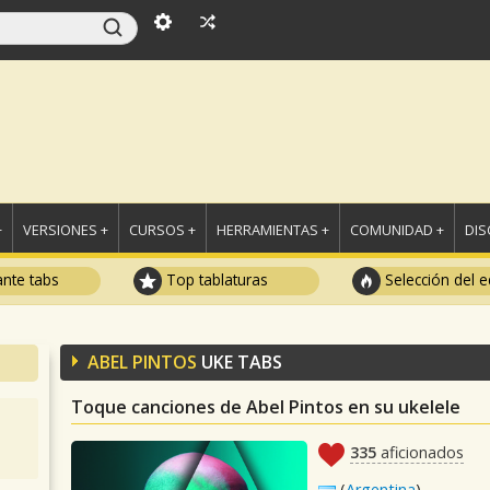
+
VERSIONES +
CURSOS +
HERRAMIENTAS +
COMUNIDAD +
DI
ante tabs
Top tablaturas
Selección del e
ABEL PINTOS
UKE TABS
Toque canciones de Abel Pintos en su ukelele
335
aficionados
(
Argentina
)