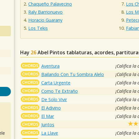
Chaqueño Palavecino
Los Ch
Raly Barrionuevo
Los M
Horacio Guarany
Petec
Los Tekis
Fabian
Hay
26
Abel Pintos
tablaturas, acordes, partitur
CHORDS
Aventura
¡Califica la
CHORDS
Bailando Con Tu Sombra Alelo
¡Califica la
CHORDS
Carta Urgente
¡Califica la
CHORDS
Como Te Extraño
¡Califica la
CHORDS
De Solo Vivir
¡Califica la
CHORDS
El Adivino
¡Califica la
CHORDS
El Mar
¡Califica la
CHORDS
Juntos
CHORDS
La Llave
¡Califica la
ele