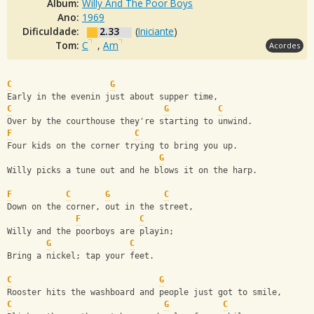
Álbum:
Willy And The Poor Boys
Ano:
1969
Dificuldade:
2.33
(
Iniciante
)
Tom:
C
,
Am
Acordes
C
G
Early in the evenin just about supper time,
C
G
C
Over by the courthouse they're starting to unwind.
F
C
Four kids on the corner trying to bring you up.
G
Willy picks a tune out and he blows it on the harp.
F
C
G
C
Down on the corner, out in the street,
F
C
Willy and the poorboys are playin;
G
C
Bring a nickel; tap your feet.
C
G
Rooster hits the washboard and people just got to smile,
C
G
C