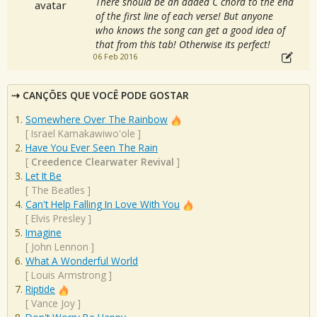
There should be an added C chord to the end
of the first line of each verse! But anyone
who knows the song can get a good idea of
that from this tab! Otherwise its perfect!
06 Feb 2016
CANÇÕES QUE VOCÊ PODE GOSTAR
Somewhere Over The Rainbow
[
Israel Kamakawiwo'ole
]
Have You Ever Seen The Rain
[
Creedence Clearwater Revival
]
Let It Be
[
The Beatles
]
Can't Help Falling In Love With You
[
Elvis Presley
]
Imagine
[
John Lennon
]
What A Wonderful World
[
Louis Armstrong
]
Riptide
[
Vance Joy
]