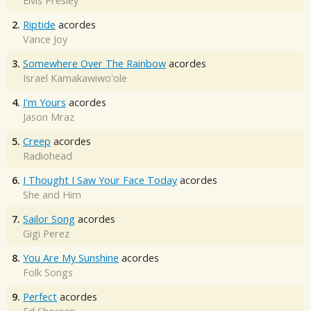
Elvis Presley
2.
Riptide
acordes
Vance Joy
3.
Somewhere Over The Rainbow
acordes
Israel Kamakawiwo'ole
4.
I'm Yours
acordes
Jason Mraz
5.
Creep
acordes
Radiohead
6.
I Thought I Saw Your Face Today
acordes
She and Him
7.
Sailor Song
acordes
Gigi Perez
8.
You Are My Sunshine
acordes
Folk Songs
9.
Perfect
acordes