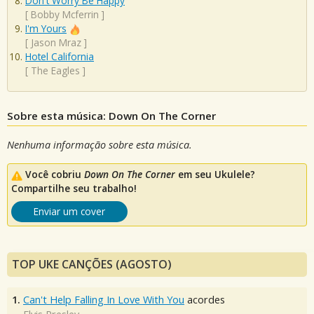
Don't Worry Be Happy
[
Bobby Mcferrin
]
I'm Yours
[
Jason Mraz
]
Hotel California
[
The Eagles
]
Sobre esta música: Down On The Corner
Nenhuma informação sobre esta música.
Você cobriu
Down On The Corner
em seu Ukulele?
Compartilhe seu trabalho!
Enviar um cover
TOP UKE CANÇÕES (AGOSTO)
1.
Can't Help Falling In Love With You
acordes