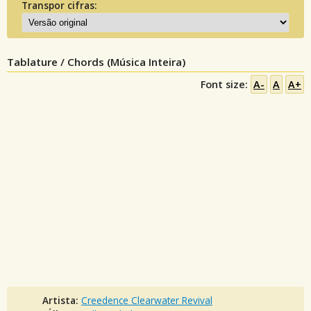
Transpor cifras:
Tablature / Chords (Música Inteira)
Font size:
A-
A
A+
Artista:
Creedence Clearwater Revival