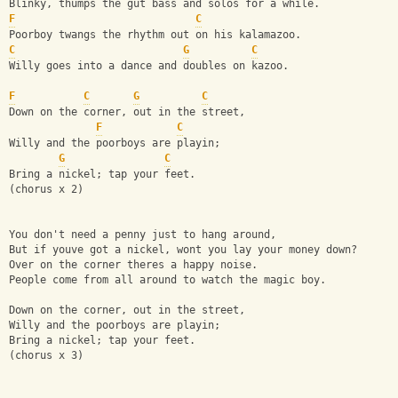
Blinky, thumps the gut bass and solos for a while.
F
C
Poorboy twangs the rhythm out on his kalamazoo.
C
G
C
Willy goes into a dance and doubles on kazoo.
F
C
G
C
Down on the corner, out in the street,
F
C
Willy and the poorboys are playin;
G
C
Bring a nickel; tap your feet.
(chorus x 2)
You don't need a penny just to hang around,
But if youve got a nickel, wont you lay your money down?
Over on the corner theres a happy noise.
People come from all around to watch the magic boy.
Down on the corner, out in the street,
Willy and the poorboys are playin;
Bring a nickel; tap your feet.
(chorus x 3)