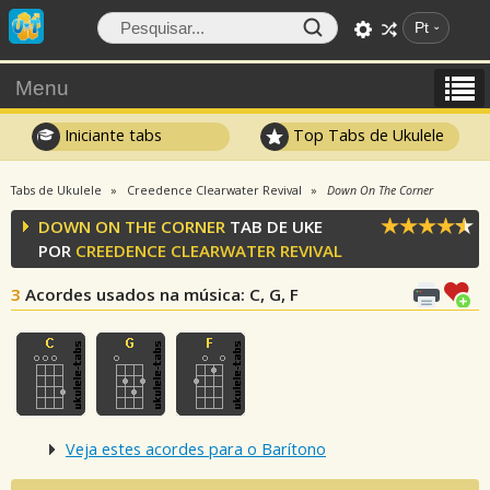
Pt
Menu
Iniciante tabs
Top Tabs de Ukulele
Tabs de Ukulele
Creedence Clearwater Revival
Down On The Corner
DOWN ON THE CORNER
TAB DE UKE
POR
CREEDENCE CLEARWATER REVIVAL
3
Acordes usados na música
: C, G, F
Veja estes acordes para o Barítono