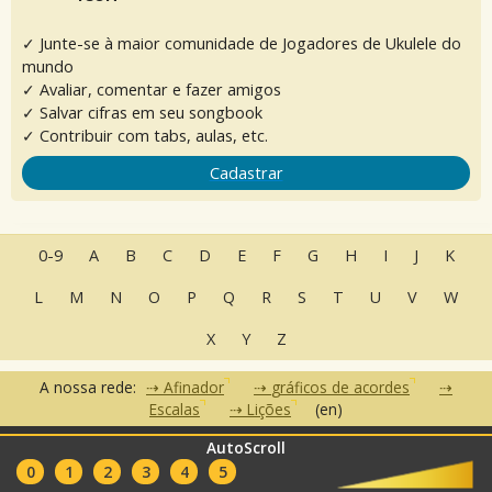
✓ Junte-se à maior comunidade de Jogadores de Ukulele do
mundo
✓ Avaliar, comentar e fazer amigos
✓ Salvar cifras em seu songbook
✓ Contribuir com tabs, aulas, etc.
Cadastrar
0-9
A
B
C
D
E
F
G
H
I
J
K
L
M
N
O
P
Q
R
S
T
U
V
W
X
Y
Z
A nossa rede:
Afinador
gráficos de acordes
Escalas
Lições
(en)
AutoScroll
•
•
•
Perguntas Frequentes
Contato
Termos de Uso
Política de
•
•
0
1
2
3
4
5
Privacidade
Parceiros
Clubes