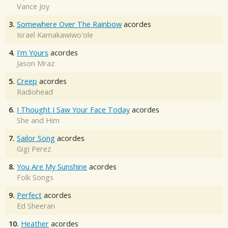
Vance Joy
3.
Somewhere Over The Rainbow
acordes
Israel Kamakawiwo'ole
4.
I'm Yours
acordes
Jason Mraz
5.
Creep
acordes
Radiohead
6.
I Thought I Saw Your Face Today
acordes
She and Him
7.
Sailor Song
acordes
Gigi Perez
8.
You Are My Sunshine
acordes
Folk Songs
9.
Perfect
acordes
Ed Sheeran
10.
Heather
acordes