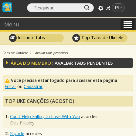
Pt
Menu
Iniciante tabs
Top Tabs de Ukulele
Tabs de Ukulele
Avaliar tabs pendentes
ÁREA DO MEMBRO :
AVALIAR TABS PENDENTES
Você precisa estar logado para acessar esta página
Entrar
ou
Cadastrar
TOP UKE CANÇÕES (AGOSTO)
1.
Can't Help Falling In Love With You
acordes
Elvis Presley
2.
Riptide
acordes