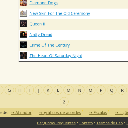
Diamond Dogs
New Skin For The Old Ceremony
Queen II
Natty Dread
Crime Of The Century
The Heart Of Saturday Night
F
G
H
I
J
K
L
M
N
O
P
Q
R
Z
rede:
Afinador
gráficos de acordes
Escalas
Liçõ
•
•
•
Perguntas Frequentes
Contato
Termos de Uso