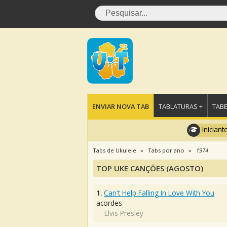
ENVIAR NOVA TAB
TABLATURAS +
TABE
Iniciant
Tabs de Ukulele
Tabs por ano
1974
TOP UKE CANÇÕES (AGOSTO)
1.
Can't Help Falling In Love With You
acordes
Elvis Presley