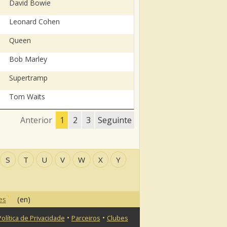
David Bowie
Leonard Cohen
Queen
Bob Marley
Supertramp
Tom Waits
Anterior
1
2
3
Seguinte
S
T
U
V
W
X
Y
es
(en)
•
•
Política de Privacidade
Parceiros
Clubes