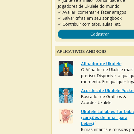
✓ Junte-se à maior comunidade de
Jogadores de Ukulele do mundo
✓ Avaliar, comentar e fazer amigos
✓ Salvar cifras em seu songbook
✓ Contribuir com tabs, aulas, etc.
Cadastrar
APLICATIVOS ANDROID
Afinador de Ukulele
O Afinador de Ukulele mais
preciso. Disponível a qualq
momento. Em qualquer luga
Acordes de Ukulele Pocke
Buscador de Gráficos &
Acordes Ukulele
Ukulele Lullabies for babi
(canções de ninar para
bebês)
Rimas infantis e músicas pa