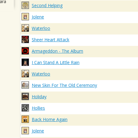
ara
Second Helping
Jolene
Waterloo
Sheer Heart Attack
Armageddon - The Album
I Can Stand A Little Rain
Waterloo
New Skin For The Old Ceremony
Holiday
Hollies
Back Home Again
Jolene