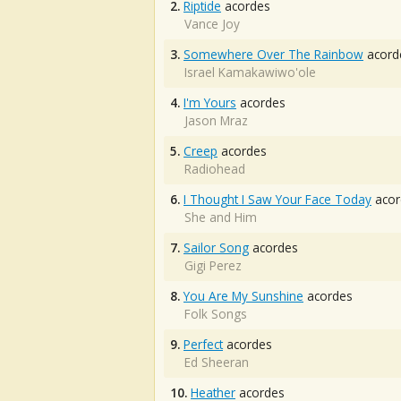
2.
Riptide
acordes
Vance Joy
3.
Somewhere Over The Rainbow
acord
Israel Kamakawiwo'ole
4.
I'm Yours
acordes
Jason Mraz
5.
Creep
acordes
Radiohead
6.
I Thought I Saw Your Face Today
acor
She and Him
7.
Sailor Song
acordes
Gigi Perez
8.
You Are My Sunshine
acordes
Folk Songs
9.
Perfect
acordes
Ed Sheeran
10.
Heather
acordes