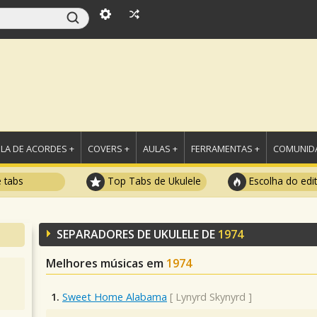
LA DE ACORDES +
COVERS +
AULAS +
FERRAMENTAS +
COMUNIDA
e tabs
Top Tabs de Ukulele
Escolha do edi
SEPARADORES DE UKULELE DE
1974
Melhores músicas em
1974
1.
Sweet Home Alabama
[
Lynyrd Skynyrd
]