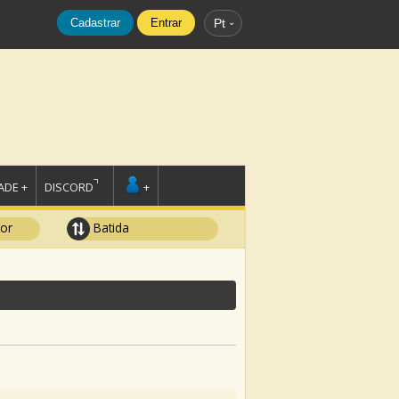
Cadastrar
Entrar
Pt
DE +
DISCORD
+
tor
Batida