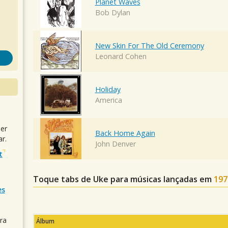
Planet Waves
Bob Dylan
New Skin For The Old Ceremony
Leonard Cohen
Holiday
America
uer
Back Home Again
r.
John Denver
t
Toque tabs de Uke para músicas lançadas em
197
es
ra
Álbum