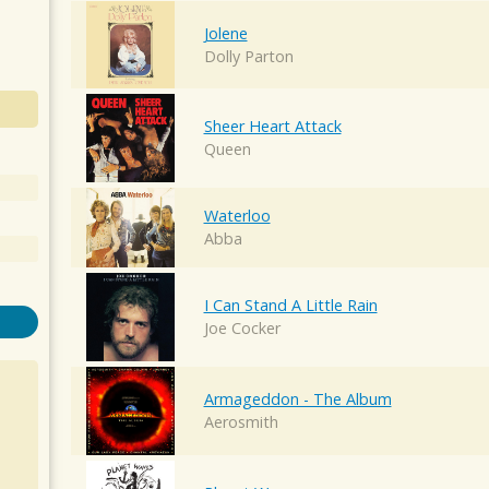
Jolene
Dolly Parton
Sheer Heart Attack
Queen
Waterloo
Abba
I Can Stand A Little Rain
Joe Cocker
Armageddon - The Album
Aerosmith