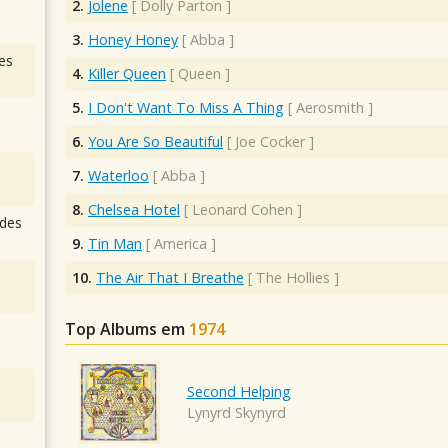
2.
Jolene
[
Dolly Parton
]
3.
Honey Honey
[
Abba
]
es
4.
Killer Queen
[
Queen
]
5.
I Don't Want To Miss A Thing
[
Aerosmith
]
6.
You Are So Beautiful
[
Joe Cocker
]
7.
Waterloo
[
Abba
]
8.
Chelsea Hotel
[
Leonard Cohen
]
des
9.
Tin Man
[
America
]
10.
The Air That I Breathe
[
The Hollies
]
Top Albums em
1974
Second Helping
Lynyrd Skynyrd