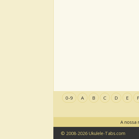
0-9
A
B
C
D
E
A nossa 
© 2008-2026 Ukulele-Tabs.com