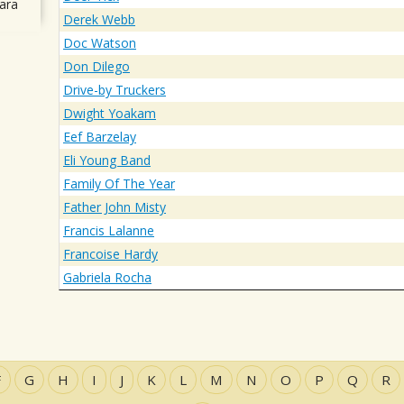
ara
Derek Webb
Doc Watson
Don Dilego
Drive-by Truckers
Dwight Yoakam
Eef Barzelay
Eli Young Band
Family Of The Year
Father John Misty
Francis Lalanne
Francoise Hardy
Gabriela Rocha
F
G
H
I
J
K
L
M
N
O
P
Q
R