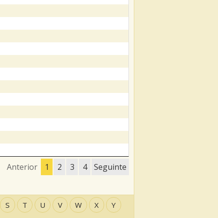
Anterior
1
2
3
4
Seguinte
S
T
U
V
W
X
Y