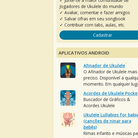
✓ Junte-se à maior comunidade de
Jogadores de Ukulele do mundo
✓ Avaliar, comentar e fazer amigos
✓ Salvar cifras em seu songbook
✓ Contribuir com tabs, aulas, etc.
Cadastrar
APLICATIVOS ANDROID
Afinador de Ukulele
O Afinador de Ukulele mais
preciso. Disponível a qualq
momento. Em qualquer luga
Acordes de Ukulele Pocke
Buscador de Gráficos &
Acordes Ukulele
Ukulele Lullabies for babi
(canções de ninar para
bebês)
Rimas infantis e músicas pa