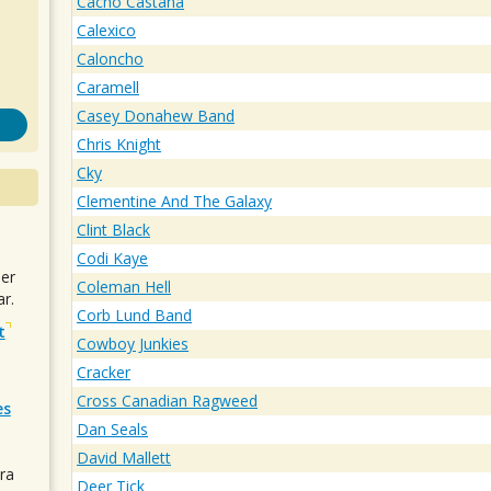
Cacho Castaña
Calexico
Caloncho
Caramell
Casey Donahew Band
Chris Knight
Cky
Clementine And The Galaxy
Clint Black
Codi Kaye
uer
Coleman Hell
r.
Corb Lund Band
t
Cowboy Junkies
Cracker
Cross Canadian Ragweed
es
Dan Seals
David Mallett
ra
Deer Tick