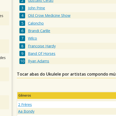
Gustavo Cerati
John Prine
Old Crow Medicine Show
es
Caloncho
Brandi Carlile
Wilco
Francoise Hardy
Band Of Horses
des
Ryan Adams
Tocar abas do Ukulele por artistas compondo mú
Gêneros
2 Frères
Aa Bondy