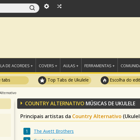
LA DE ACORDES +
COVERS +
AULAS +
FERRAMENTAS +
COMUNIDA
e tabs
Top Tabs de Ukulele
Escolha do edi
Alternativo
COUNTRY ALTERNATIVO
MÚSICAS DE UKULELE
Principais artistas da
Country Alternativo
(Ukulel
The Avett Brothers