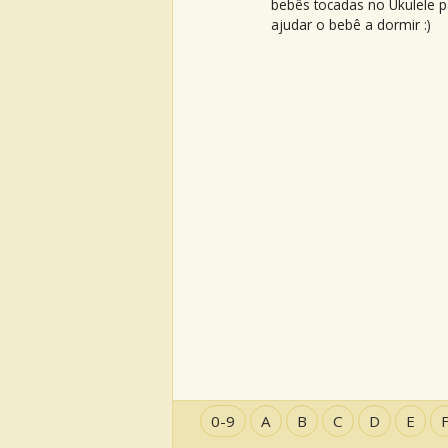
bebês tocadas no Ukulele p
ajudar o bebê a dormir :)
0-9
A
B
C
D
E