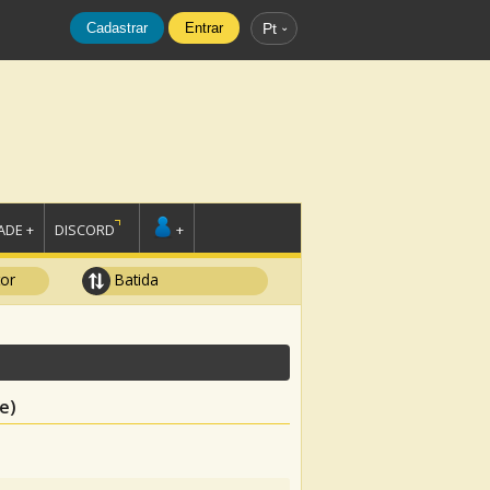
Cadastrar
Entrar
Pt
DE +
DISCORD
+
tor
Batida
e)