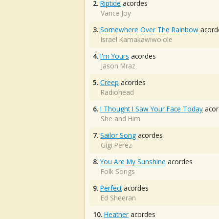
2.
Riptide
acordes
Vance Joy
3.
Somewhere Over The Rainbow
acord
Israel Kamakawiwo'ole
4.
I'm Yours
acordes
Jason Mraz
5.
Creep
acordes
Radiohead
6.
I Thought I Saw Your Face Today
acor
She and Him
7.
Sailor Song
acordes
Gigi Perez
8.
You Are My Sunshine
acordes
Folk Songs
9.
Perfect
acordes
Ed Sheeran
10.
Heather
acordes