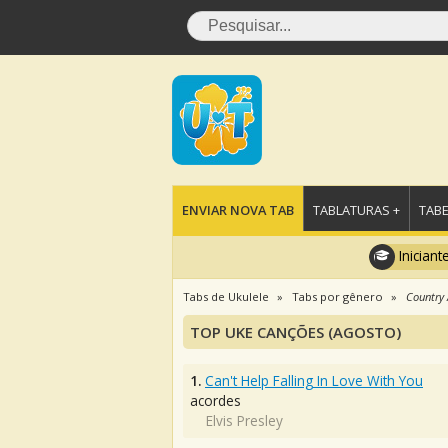
ENVIAR NOVA TAB
TABLATURAS +
TABE
Iniciant
Tabs de Ukulele
Tabs por gênero
Country 
TOP UKE CANÇÕES (AGOSTO)
1.
Can't Help Falling In Love With You
acordes
Elvis Presley