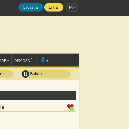
Cadastrar
Entrar
Pt
DE +
DISCORD
+
tor
Batida
le