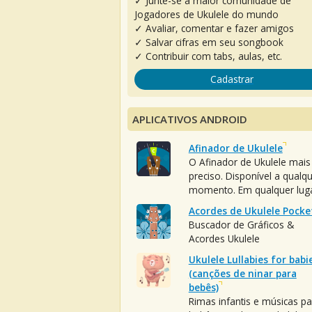
✓ Junte-se à maior comunidade de
Jogadores de Ukulele do mundo
✓ Avaliar, comentar e fazer amigos
✓ Salvar cifras em seu songbook
✓ Contribuir com tabs, aulas, etc.
Cadastrar
APLICATIVOS ANDROID
Afinador de Ukulele
O Afinador de Ukulele mais
preciso. Disponível a qualq
momento. Em qualquer luga
Acordes de Ukulele Pocke
Buscador de Gráficos &
Acordes Ukulele
Ukulele Lullabies for babi
(canções de ninar para
bebês)
Rimas infantis e músicas pa