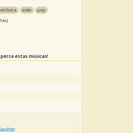
letrônica
indie
pop
fras)
 perca estas músicas!
Gauthier