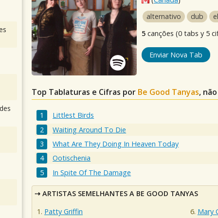
alternativo
dub
e
es
5
canções (0 tabs y 5 ci
Enviar Nova Tab
Top Tablaturas e Cifras por
Be Good Tanyas
, não
des
Littlest Birds
Waiting Around To Die
What Are They Doing In Heaven Today
Ootischenia
In Spite Of The Damage
ARTISTAS SEMELHANTES A BE GOOD TANYAS
Patty Griffin
Mary 