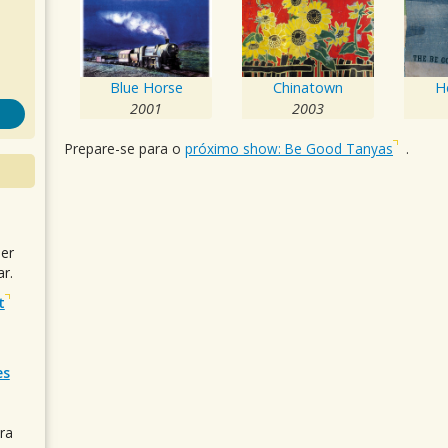
Blue Horse
Chinatown
H
2001
2003
Prepare-se para o
próximo show: Be Good Tanyas
.
uer
r.
t
es
ra