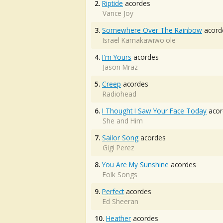
2.
Riptide
acordes
Vance Joy
3.
Somewhere Over The Rainbow
acord
Israel Kamakawiwo'ole
4.
I'm Yours
acordes
Jason Mraz
5.
Creep
acordes
Radiohead
6.
I Thought I Saw Your Face Today
acor
She and Him
7.
Sailor Song
acordes
Gigi Perez
8.
You Are My Sunshine
acordes
Folk Songs
9.
Perfect
acordes
Ed Sheeran
10.
Heather
acordes