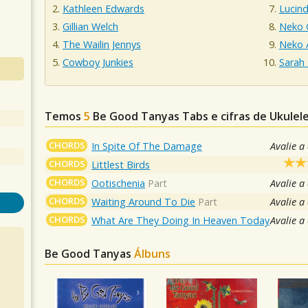
Kathleen Edwards
Lucind
Gillian Welch
Neko 
The Wailin Jennys
Neko 
Cowboy Junkies
Sarah
Temos
5
Be Good Tanyas
Tabs e cifras de Ukule
CHORDS
In Spite Of The Damage
Avalie a
CHORDS
Littlest Birds
CHORDS
Ootischenia
Part
Avalie a
CHORDS
Waiting Around To Die
Part
Avalie a
CHORDS
What Are They Doing In Heaven Today
Avalie a
Be Good Tanyas
Álbuns