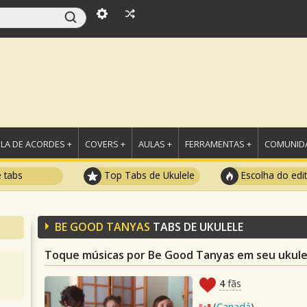
LA DE ACORDES +
COVERS +
AULAS +
FERRAMENTAS +
COMUNIDA
e tabs
Top Tabs de Ukulele
Escolha do edi
BE GOOD TANYAS
TABS DE UKULELE
Toque músicas por Be Good Tanyas em seu ukule
4
fãs
(
Canadá
)