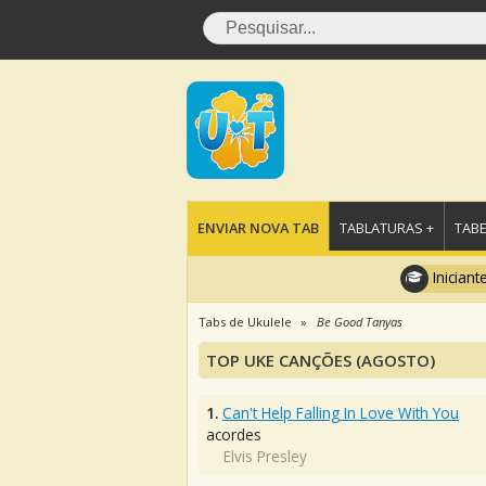
ENVIAR NOVA TAB
TABLATURAS +
TABE
Iniciant
Tabs de Ukulele
Be Good Tanyas
TOP UKE CANÇÕES (AGOSTO)
1.
Can't Help Falling In Love With You
acordes
Elvis Presley