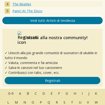
The Beatles
Panic! At The Disco
Vedi tutti: Artisti di tendenza
Unisciti alla nostra community!
✓ Unisciti alla più grande comunità di suonatori di ukulele in
tutto il mondo
✓ Valuta, commenta e fai amicizia
✓ Salva le canzoni nel tuo canzoniere
✓ Contribuisci con tabs, cover, ecc.
Registrati
0-9
A
B
C
D
E
F
G
H
I
J
K
L
M
N
O
P
Q
R
S
T
U
V
W