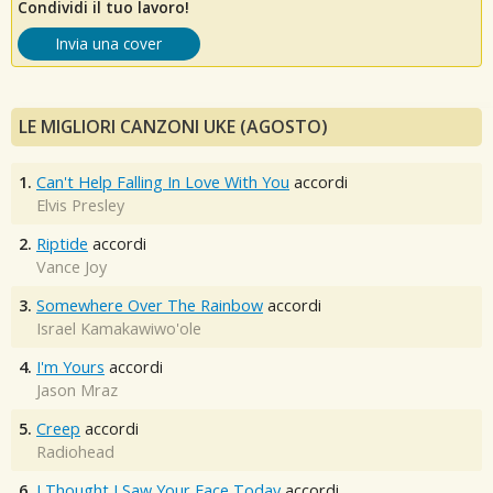
Condividi il tuo lavoro!
Invia una cover
LE MIGLIORI CANZONI UKE (AGOSTO)
1.
Can't Help Falling In Love With You
accordi
Elvis Presley
2.
Riptide
accordi
Vance Joy
3.
Somewhere Over The Rainbow
accordi
Israel Kamakawiwo'ole
4.
I'm Yours
accordi
Jason Mraz
5.
Creep
accordi
Radiohead
6.
I Thought I Saw Your Face Today
accordi