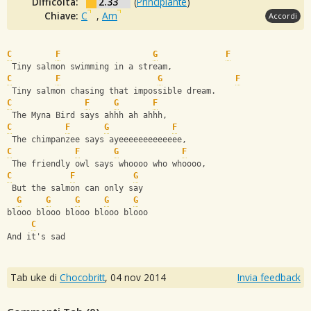
Difficoltà:
2.33
(
Principiante
)
Chiave:
C
,
Am
Accordi
C
F
G
F
 Tiny salmon swimming in a stream,
C
F
G
F
 Tiny salmon chasing that impossible dream.
C
F
G
F
 The Myna Bird says ahhh ah ahhh,
C
F
G
F
 The chimpanzee says ayeeeeeeeeeeeee,
C
F
G
F
 The friendly owl says whoooo who whoooo,
C
F
G
 But the salmon can only say 
G
G
G
G
G
blooo blooo blooo blooo blooo
C
And it's sad
Tab uke di
Chocobritt
,
04 nov 2014
Invia feedback