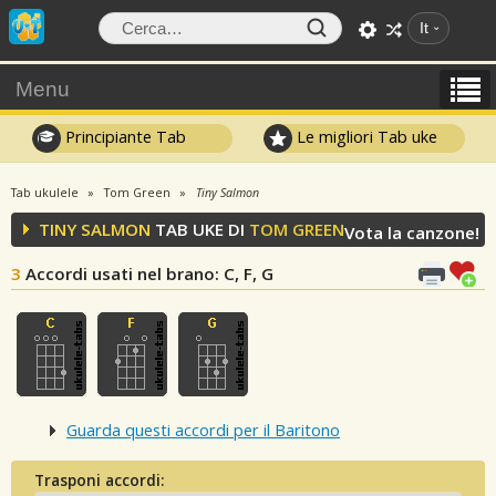
It
Menu
Principiante Tab
Le migliori Tab uke
Tab ukulele
Tom Green
Tiny Salmon
TINY SALMON
TAB UKE DI
TOM GREEN
Vota la canzone!
3
Accordi usati nel brano
: C, F, G
Guarda questi accordi per il Baritono
Trasponi accordi: