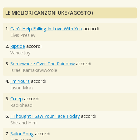
LE MIGLIORI CANZONI UKE (AGOSTO)
1.
Can't Help Falling In Love With You
accordi
Elvis Presley
2.
Riptide
accordi
Vance Joy
3.
Somewhere Over The Rainbow
accordi
Israel Kamakawiwo'ole
4.
I'm Yours
accordi
Jason Mraz
5.
Creep
accordi
Radiohead
6.
I Thought I Saw Your Face Today
accordi
She and Him
7.
Sailor Song
accordi