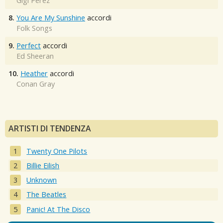
Gigi Perez
8.
You Are My Sunshine
accordi
Folk Songs
9.
Perfect
accordi
Ed Sheeran
10.
Heather
accordi
Conan Gray
ARTISTI DI TENDENZA
Twenty One Pilots
Billie Eilish
Unknown
The Beatles
Panic! At The Disco