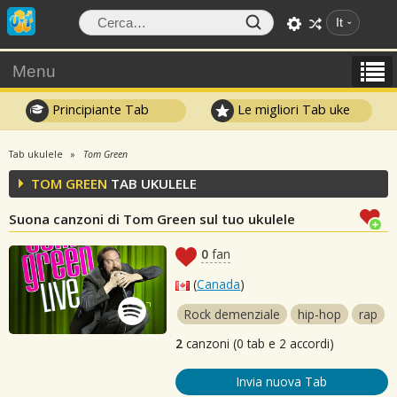
It
Menu
Principiante Tab
Le migliori Tab uke
Tab ukulele
Tom Green
TOM GREEN
TAB UKULELE
Suona canzoni di Tom Green sul tuo ukulele
0
fan
(
Canada
)
Rock demenziale
hip-hop
rap
2
canzoni (0 tab e 2 accordi)
Invia nuova Tab