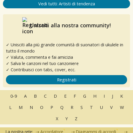
Vedi tutti: Artisti di tendenza
Unisciti alla nostra community!
✓ Unisciti alla più grande comunità di suonatori di ukulele in
tutto il mondo
✓ Valuta, commenta e fai amicizia
✓ Salva le canzoni nel tuo canzoniere
✓ Contribuisci con tabs, cover, ecc.
Registrati
0-9
A
B
C
D
E
F
G
H
I
J
K
L
M
N
O
P
Q
R
S
T
U
V
W
X
Y
Z
La nostra rete:
Accordatore
Diagrammi di accordi