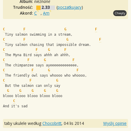
Album:
nieznane
Trudność:
2.33
(
poczatkujacy
)
Akord:
C
,
Am
Chwyty
C
F
G
F
 Tiny salmon swimming in a stream,
C
F
G
F
 Tiny salmon chasing that impossible dream.
C
F
G
F
 The Myna Bird says ahhh ah ahhh,
C
F
G
F
 The chimpanzee says ayeeeeeeeeeeeee,
C
F
G
F
 The friendly owl says whoooo who whoooo,
C
F
G
 But the salmon can only say 
G
G
G
G
G
blooo blooo blooo blooo blooo
C
And it's sad
taby ukulele według
Chocobritt
,
04 lis 2014
Wyślij opinie