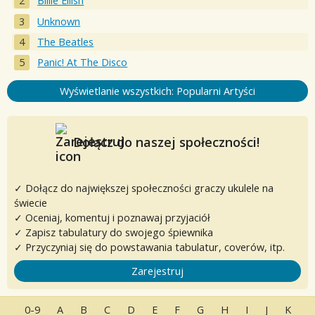
Billie Eilish
Unknown
The Beatles
Panic! At The Disco
Wyświetlanie wszystkich: Popularni Artyści
Dołącz do naszej społeczności!
✓ Dołącz do największej społeczności graczy ukulele na
świecie
✓ Oceniaj, komentuj i poznawaj przyjaciół
✓ Zapisz tabulatury do swojego śpiewnika
✓ Przyczyniaj się do powstawania tabulatur, coverów, itp.
Zarejestruj
0-9
A
B
C
D
E
F
G
H
I
J
K