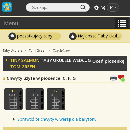
Pl
Menu
poczatkujacy taby
Najlepsze Taby Ukulele
Taby Ukulele
Tom Green
Tiny Salmon
TINY SALMON
TABY UKULELE WEDŁUG
Oceń piosenkę!
TOM GREEN
3
Chwyty użyte w piosence
: C, F, G
Sprawdź te chwyty w wersji dla barytonu