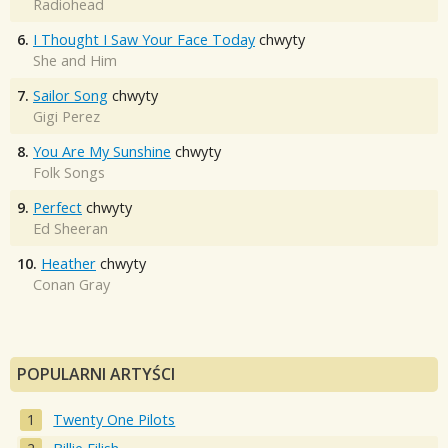
Radiohead
6.
I Thought I Saw Your Face Today
chwyty
She and Him
7.
Sailor Song
chwyty
Gigi Perez
8.
You Are My Sunshine
chwyty
Folk Songs
9.
Perfect
chwyty
Ed Sheeran
10.
Heather
chwyty
Conan Gray
POPULARNI ARTYŚCI
Twenty One Pilots