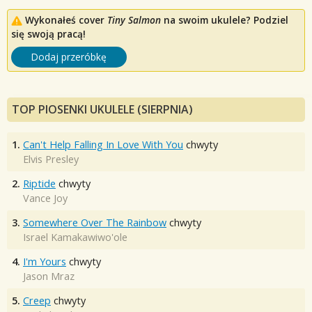
Wykonałeś cover
Tiny Salmon
na swoim ukulele? Podziel
się swoją pracą!
Dodaj przeróbkę
TOP PIOSENKI UKULELE (SIERPNIA)
1.
Can't Help Falling In Love With You
chwyty
Elvis Presley
2.
Riptide
chwyty
Vance Joy
3.
Somewhere Over The Rainbow
chwyty
Israel Kamakawiwo'ole
4.
I'm Yours
chwyty
Jason Mraz
5.
Creep
chwyty