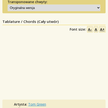
Transponowane chwyty:
Tablature / Chords (Cały utwór)
Font size:
A-
A
A+
Artysta:
Tom Green