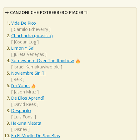
CANZONI CHE POTREBBERO PIACERTI
Vida De Rico
[
Camilo Echeverry
]
Chachacha (acustico)
[
Jósean Log
]
Limon Y Sal
[
Julieta Venegas
]
Somewhere Over The Rainbow
[
Israel Kamakawiwo'ole
]
Noviembre Sin Ti
[
Reik
]
I'm Yours
[
Jason Mraz
]
De Ellos Aprendí
[
David Rees
]
Despacito
[
Luis Fonsi
]
Hakuna Matata
[
Disney
]
En El Muelle De San Blas