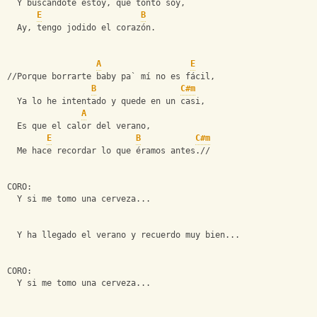
  Y buscándote estoy, que tonto soy,
E
B
  Ay, tengo jodido el corazón.
A
E
//Porque borrarte baby pa` mí no es fácil,
B
C#m
  Ya lo he intentado y quede en un casi,
A
  Es que el calor del verano,
E
B
C#m
  Me hace recordar lo que éramos antes.//
CORO:
  Y si me tomo una cerveza...
  Y ha llegado el verano y recuerdo muy bien...
CORO:
  Y si me tomo una cerveza...