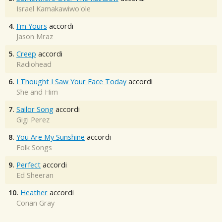
Israel Kamakawiwo'ole
4.
I'm Yours
accordi
Jason Mraz
5.
Creep
accordi
Radiohead
6.
I Thought I Saw Your Face Today
accordi
She and Him
7.
Sailor Song
accordi
Gigi Perez
8.
You Are My Sunshine
accordi
Folk Songs
9.
Perfect
accordi
Ed Sheeran
10.
Heather
accordi
Conan Gray