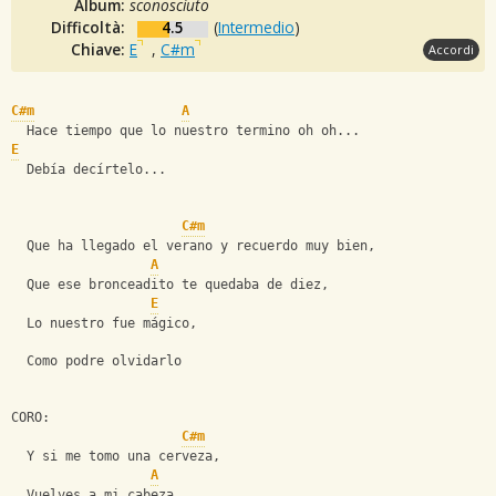
Album:
sconosciuto
Difficoltà:
4.5
(
Intermedio
)
Chiave:
E
,
C#m
Accordi
C#m
A
  Hace tiempo que lo nuestro termino oh oh...
E
  Debía decírtelo...
C#m
  Que ha llegado el verano y recuerdo muy bien,
A
  Que ese bronceadito te quedaba de diez,
E
  Lo nuestro fue mágico,
  Como podre olvidarlo
CORO:
C#m
  Y si me tomo una cerveza,
A
  Vuelves a mi cabeza,