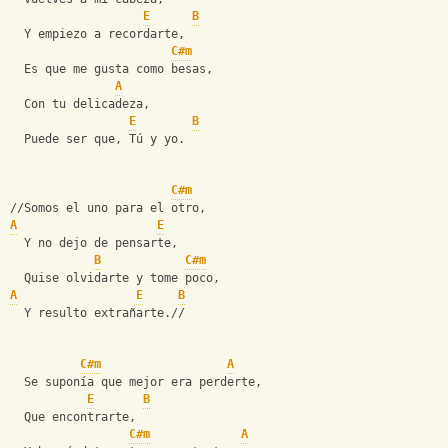
E
B
  Y empiezo a recordarte,
C#m
  Es que me gusta como besas,
A
  Con tu delicadeza,
E
B
  Puede ser que, Tú y yo.
C#m
//Somos el uno para el otro,
A
E
  Y no dejo de pensarte,
B
C#m
  Quise olvidarte y tome poco,
A
E
B
  Y resulto extrañarte.//
C#m
A
  Se suponía que mejor era perderte,
E
B
  Que encontrarte,
C#m
A