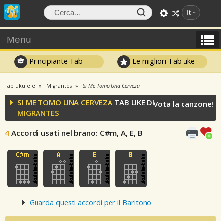
It
Menu
Principiante Tab
Le migliori Tab uke
Tab ukulele
Migrantes
Si Me Tomo Una Cerveza
SI ME TOMO UNA CERVEZA
TAB UKE DI
Vota la canzone!
MIGRANTES
4
Accordi usati nel brano
: C#m, A, E, B
Guarda questi accordi per il Baritono