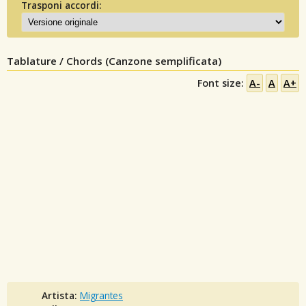
Trasponi accordi:
Tablature / Chords (Canzone semplificata)
Font size:
A-
A
A+
Artista:
Migrantes