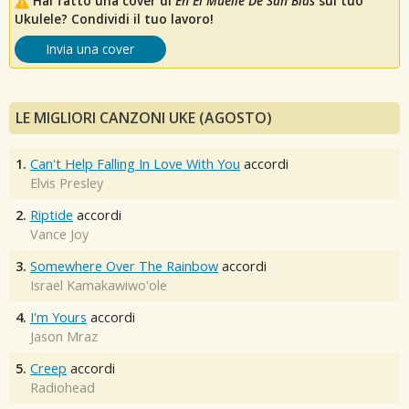
Hai fatto una cover di
En El Muelle De San Blas
sul tuo
Ukulele? Condividi il tuo lavoro!
Invia una cover
LE MIGLIORI CANZONI UKE (AGOSTO)
1.
Can't Help Falling In Love With You
accordi
Elvis Presley
2.
Riptide
accordi
Vance Joy
3.
Somewhere Over The Rainbow
accordi
Israel Kamakawiwo'ole
4.
I'm Yours
accordi
Jason Mraz
5.
Creep
accordi
Radiohead