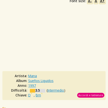
Font size:
A-
A
A+
Artista:
Mana
Album:
Sueños Liquidos
Anno:
1997
Difficoltà:
3.5
(
Intermedio
)
Chiave:
D
,
Bm
Accordi e tablature