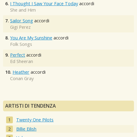
6.
I Thought I Saw Your Face Today
accordi
She and Him
7.
Sailor Song
accordi
Gigi Perez
8.
You Are My Sunshine
accordi
Folk Songs
9.
Perfect
accordi
Ed Sheeran
10.
Heather
accordi
Conan Gray
ARTISTI DI TENDENZA
Twenty One Pilots
Billie Eilish