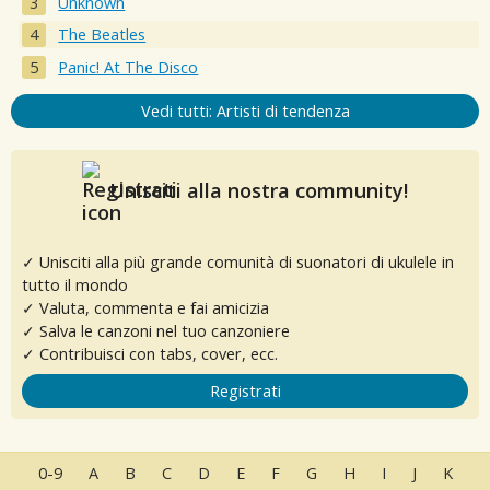
Unknown
The Beatles
Panic! At The Disco
Vedi tutti: Artisti di tendenza
Unisciti alla nostra community!
✓ Unisciti alla più grande comunità di suonatori di ukulele in
tutto il mondo
✓ Valuta, commenta e fai amicizia
✓ Salva le canzoni nel tuo canzoniere
✓ Contribuisci con tabs, cover, ecc.
Registrati
0-9
A
B
C
D
E
F
G
H
I
J
K