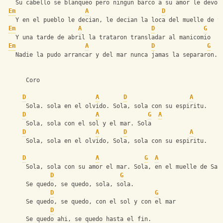
   Su cabello se blanqueo pero ningun barco a su amor le devol
Em
A
D
   Y en el pueblo le decian, le decian la loca del muelle de S
Em
A
D
G
   Y una tarde de abril la trataron transladar al manicomio
Em
A
D
G
   Nadie la pudo arrancar y del mar nunca jamas la separaron.
      Coro
D
A
D
A
      Sola. sola en el olvido. Sola, sola con su espiritu.
D
A
G
A
      Sola, sola con el sol y el mar. Sola
D
A
D
A
      Sola, sola en el olvido, Sola, sola con su espiritu.
D
A
G
A
      Sola, sola con su amor el mar. Sola, en el muelle de San
D
G
      Se quedo, se quedo, sola, sola.
D
G
      Se quedo, se quedo, con el sol y con el mar
D
      Se quedo ahi, se quedo hasta el fin.