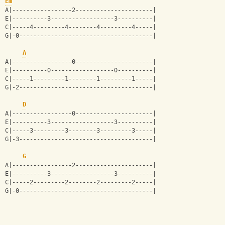
Em
A|-----------------2----------------------|
E|----------3------------------3----------|
C|-----4---------4--------4---------4-----|
G|-0--------------------------------------|
A
A|-----------------0----------------------|
E|----------0------------------0----------|
C|-----1---------1--------1---------1-----|
G|-2--------------------------------------|
D
A|-----------------0----------------------|
E|----------3------------------3----------|
C|-----3---------3--------3---------3-----|
G|-3--------------------------------------|
G
A|-----------------2----------------------|
E|----------3------------------3----------|
C|-----2---------2--------2---------2-----|
G|-0--------------------------------------|