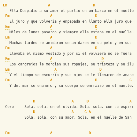
Em
A
D
   Ella Despidio a su amor el partio en un barco en el muelle 
Em
A
D
   El juro y que volveria y empapada en llanto ella juro que e
Em
A
D
   Miles de lunas pasaron y siempre ella estaba en el muelle e
Em
A
D
   Muchas tardes se anidaron se anidaron en su pelo y en sus l
Em
A
D
   Llevaba el mismo vestido y por si el volviera no se fuera a
Em
A
D
   Los cangrejos le mordian sus ropajes, su tristeza y su ilus
Em
A
D
   Y el tiempo se escurrio y sus ojos se le llenaron de amanec
Em
A
D
G
   Y del mar se enamoro y su cuerpo se enrraizo en el muelle.
D
A
D
A
 Coro     Sola, sola, en el olvido. Sola, sola, con su espirit
D
A
G
A
          Sola, sola, con su amor. Sola, en el muelle de San B
Em
A
D