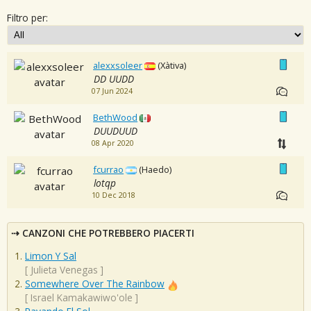
Filtro per:
alexxsoleer
(Xàtiva)
DD UUDD
07 Jun 2024
BethWood
DUUDUUD
08 Apr 2020
fcurrao
(Haedo)
lotqp
10 Dec 2018
CANZONI CHE POTREBBERO PIACERTI
Limon Y Sal
[
Julieta Venegas
]
Somewhere Over The Rainbow
[
Israel Kamakawiwo'ole
]