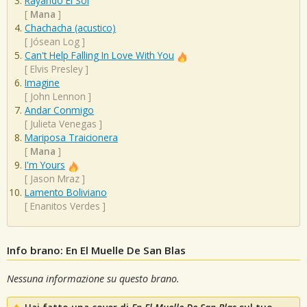
Rayando El Sol
[
Mana
]
Chachacha (acustico)
[
Jósean Log
]
Can't Help Falling In Love With You
[
Elvis Presley
]
Imagine
[
John Lennon
]
Andar Conmigo
[
Julieta Venegas
]
Mariposa Traicionera
[
Mana
]
I'm Yours
[
Jason Mraz
]
Lamento Boliviano
[
Enanitos Verdes
]
Info brano: En El Muelle De San Blas
Nessuna informazione su questo brano.