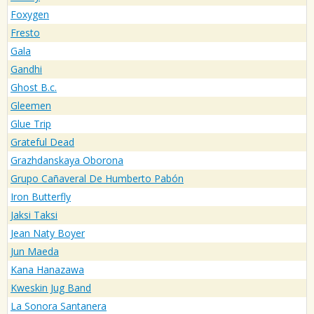
Foxygen
Fresto
Gala
Gandhi
Ghost B.c.
Gleemen
Glue Trip
Grateful Dead
Grazhdanskaya Oborona
Grupo Cañaveral De Humberto Pabón
Iron Butterfly
Jaksi Taksi
Jean Naty Boyer
Jun Maeda
Kana Hanazawa
Kweskin Jug Band
La Sonora Santanera