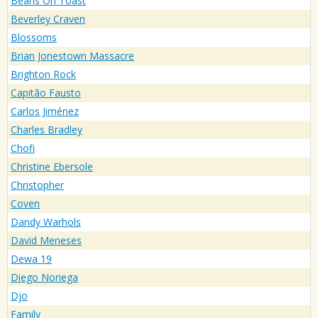
Beans On Toast
Beverley Craven
Blossoms
Brian Jonestown Massacre
Brighton Rock
Capitão Fausto
Carlos Jiménez
Charles Bradley
Chofi
Christine Ebersole
Christopher
Coven
Dandy Warhols
David Meneses
Dewa 19
Diego Noriega
Djo
Family