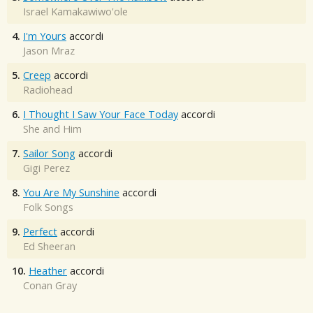
Israel Kamakawiwo'ole
4.
I'm Yours
accordi
Jason Mraz
5.
Creep
accordi
Radiohead
6.
I Thought I Saw Your Face Today
accordi
She and Him
7.
Sailor Song
accordi
Gigi Perez
8.
You Are My Sunshine
accordi
Folk Songs
9.
Perfect
accordi
Ed Sheeran
10.
Heather
accordi
Conan Gray