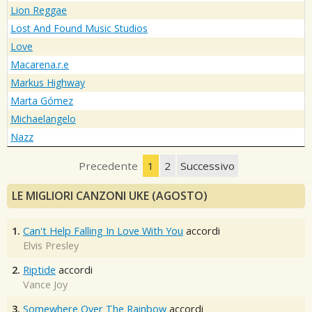
Lion Reggae
Lost And Found Music Studios
Love
Macarena.r.e
Markus Highway
Marta Gómez
Michaelangelo
Nazz
Precedente
1
2
Successivo
LE MIGLIORI CANZONI UKE (AGOSTO)
1.
Can't Help Falling In Love With You
accordi
Elvis Presley
2.
Riptide
accordi
Vance Joy
3.
Somewhere Over The Rainbow
accordi