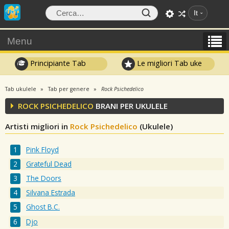
It
Menu
Principiante Tab
Le migliori Tab uke
Tab ukulele
Tab per genere
Rock Psichedelico
ROCK PSICHEDELICO
BRANI PER UKULELE
Artisti migliori in
Rock Psichedelico
(Ukulele)
Pink Floyd
Grateful Dead
The Doors
Silvana Estrada
Ghost B.C.
Djo